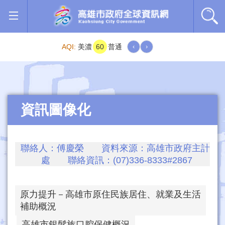
跳到主要內容區塊
AQI:
美濃
60
普通
‹
›
資訊圖像化
聯絡人：傅慶榮 資料來源：高雄市政府主計
處 聯絡資訊：(07)336-8333#2867
原力提升－高雄市原住民族居住、就業及生活
補助概況
高雄市銀髮族口腔保健概況