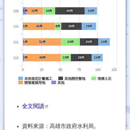
5件
22件
16件
40件
16件
109
1件
42件
8件
28件
19件
110
1件
51件
24件
25件
15件
111
2件
49件
13件
28件
15件
112
0
25
50
75
100
125
未依核定計畫施工
其他開挖整地
堆積土石
開發建築用地
其他
全文閱讀
資料來源：高雄市政府水利局。