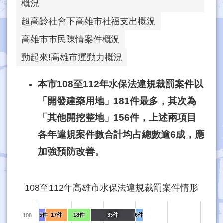
概況
超高齡社會下高雄市社福支出概況
高雄市市民陳情案件概況
動起來!高雄市運動力概況
本市
108
至
112
年水保法違規裁罰案件以
「開發建築用地」
181
件最多，其次為
「其他開挖整地」
156
件，上述兩項目
各年違規案件數合計均占總數逾
6
成，應
加強預防改善
。
108至112年高雄市水保法違規裁罰案件情形
5件
17件
18件
35件
6件
108