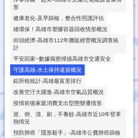
形
健康老化-及早篩檢，整合性照護評估
雄環保！高雄市塑膠容器回收情形概況
街頭經濟-高雄市112年攤販經營概況調查統
計
平安回家~數據揭密掃描高雄市交通安全
守護高雄-水土保持違規概況
綜所稅統計-高雄最富里排行
改善空汙大躍進-高雄市空氣品質概況
疫情前後家庭消費支出型態變遷情形
巡、倒、清、刷，不養蚊-高雄市近10年登革
熱情況
預防肺癌「隱形殺手」-高雄市公費肺癌篩檢