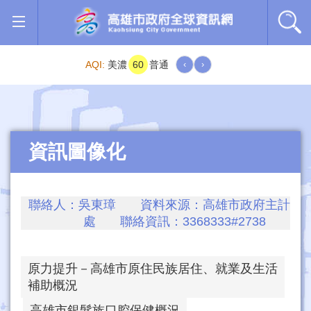
跳到主要內容區塊
AQI:
美濃
60
普通
‹
›
資訊圖像化
聯絡人：吳東璋 資料來源：高雄市政府主計
處 聯絡資訊：3368333#2738
原力提升－高雄市原住民族居住、就業及生活
補助概況
高雄市銀髮族口腔保健概況