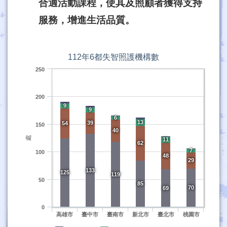
合適活動課程，使其及照顧者獲得支持
服務，增進生活品質。
112年6都失智照護機構數
250
200
9
9
6
13
39
54
150
40
處
11
62
7
100
48
29
133
125
119
50
85
70
69
0
高雄市
臺中市
臺南市
新北市
臺北市
桃園市