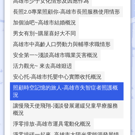
高雄市少子女化情形及因應作為
長照2.0專業照顧你-高雄市長照服務使用情形
加個油吧~高雄市結婚概況
男女有別~購屋喜好大不同
高雄市中高齡人口勞動力與輔導求職情形
安全第一~淺談高雄市職業災害概況
活力觀光~ 來去高雄𨑨迌
安心托-高雄市托嬰中心實際收托概況
照顧時空記憶的旅人-高雄市失智症者照護概
況
讓慢飛天使飛翔-淺談發展遲緩兒童早療服務
概況
淨零排放-高雄市運具電動化概況
淨零排碳一起來–高雄市太陽光電能源發展情