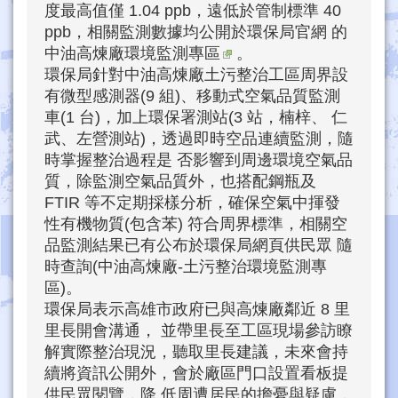
度最高值僅 1.04 ppb，遠低於管制標準 40
ppb，相關監測數據均公開於環保局官網 的
中油高煉廠環境監測專區
。
環保局針對中油高煉廠土污整治工區周界設
有微型感測器(9 組)、移動式空氣品質監測
車(1 台)，加上環保署測站(3 站，楠梓、 仁
武、左營測站)，透過即時空品連續監測，隨
時掌握整治過程是 否影響到周邊環境空氣品
質，除監測空氣品質外，也搭配鋼瓶及
FTIR 等不定期採樣分析，確保空氣中揮發
性有機物質(包含苯) 符合周界標準，相關空
品監測結果已有公布於環保局網頁供民眾 隨
時查詢(中油高煉廠-土污整治環境監測專
區)。
環保局表示高雄市政府已與高煉廠鄰近 8 里
里長開會溝通， 並帶里長至工區現場參訪瞭
解實際整治現況，聽取里長建議，未來會持
續將資訊公開外，會於廠區門口設置看板提
供民眾閱覽，降 低周遭居民的擔憂與疑慮，