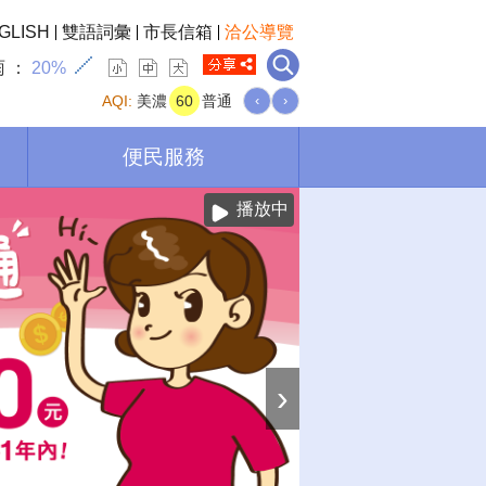
GLISH
雙語詞彙
市長信箱
洽公導覽
雨
20%
AQI:
美濃
60
普通
‹
›
便民服務
播放中
›