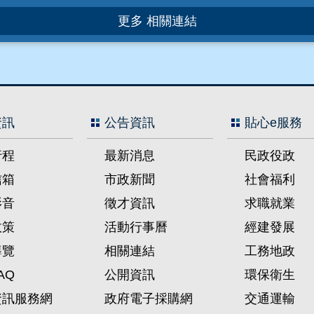
更多 相關連結
資訊
公告資訊
貼心e服務
行程
最新消息
民政役政
信箱
市政新聞
社會福利
影音
徵才資訊
求職就業
政策
活動行事曆
經建發展
導覽
相關連結
工務地政
AQ
公開資訊
環保衛生
資訊服務網
政府電子採購網
交通運輸