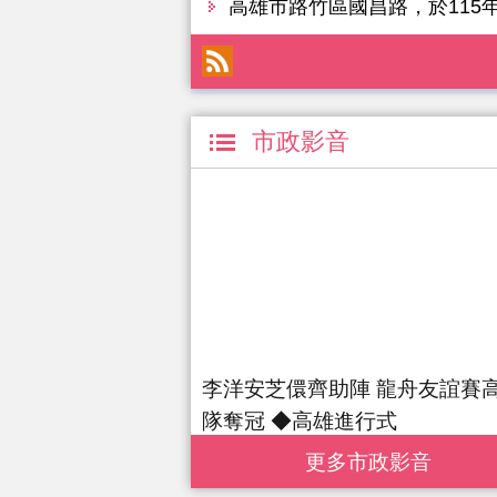
高雄市路竹區國昌路，於115
市政影音
李洋安芝儇齊助陣 龍舟友誼賽
隊奪冠 ◆高雄進行式
更多 市政影音