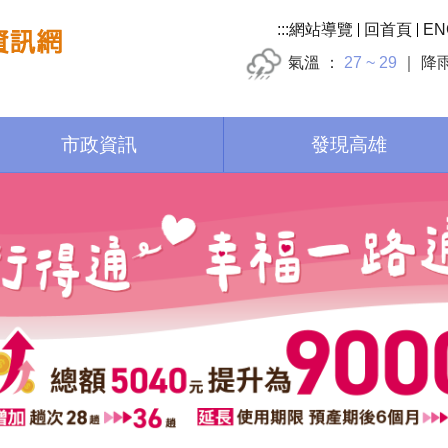
:::
網站導覽
回首頁
EN
氣溫
27 ~ 29
降
市政資訊
發現高雄