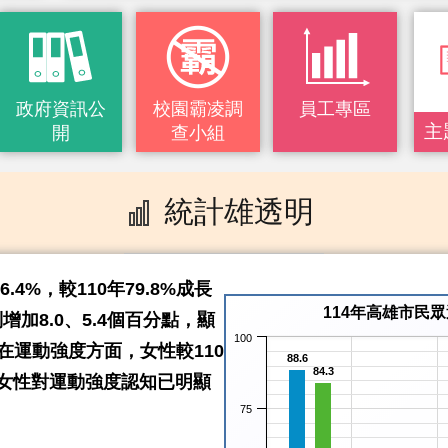
政府資訊公
校園霸凌調
員工專區
主
開
查小組
統計雄透明
4%，較110年79.8%成長
114年高雄市民
增加8.0、5.4個百分點，顯
100
在運動強度方面，女性較110
88.6
84.3
年女性對運動強度認知已明顯
75