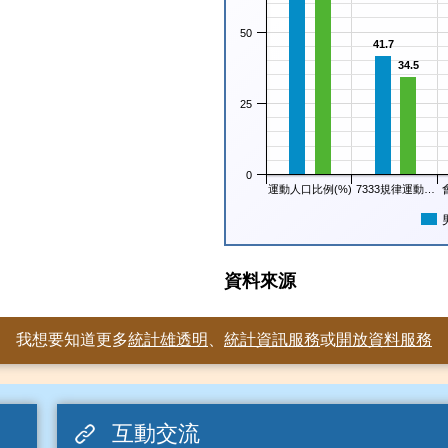
50
41.7
34.5
25
0
運動人口比例(%)
7333規律運動…
資料來源
我想要知道更多
統計雄透明
、
統計資訊服務
或
開放資料服務
互動交流