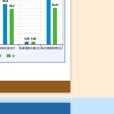
55.8
50.67
49.2
3.89
3.86
會喘也會流汗…
每週運動次數(次)
每次運動時間(分)
男
女