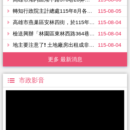
轉知行政院主計總處115年8月各機關辦理統計調查一覽表，提供市民查詢。
115-08-05
高雄市燕巢區安林四街，於115年8月8日進行路面改善工程，敬請行經車輛提前改道並注意行車安全
115-08-04
檢送興辦「林園區東林西路364巷拓寬工程(優先段)」公聽會（第2場）會議紀錄及公告文
115-08-04
地主要注意了❗ 土地廠房出租成非法棄置場 將被註記至清理完成
115-08-04
更多 最新消息
市政影音