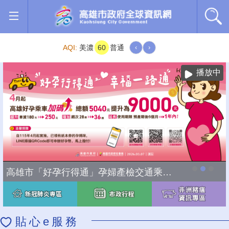
跳到主要內容區塊
AQI:
美濃
60
普通
‹
›
播放中
高雄市「好孕行得通」孕婦產檢交通乘車補助全面加碼
貼心e服務