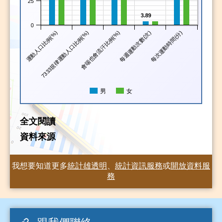
25
3.89
0
運動人口比例(%)
7333規律運動人口比例(%)
會喘也會流汗比例(%)
每週運動次數(次)
每次運動時間(分)
男
女
全文閱讀
資料來源
我想要知道更多
統計雄透明
、
統計資訊服務
或
開放資料服
務