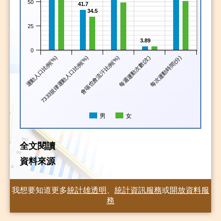
50
41.7
34.5
25
3.89
0
運動人口比例(%)
7333規律運動人口比例(%)
會喘也會流汗比例(%)
每週運動次數(次)
每次運動時間(分)
男
女
全文閱讀
資料來源
我想要知道更多
統計雄透明
、
統計資訊服務
或
開放資料服
務