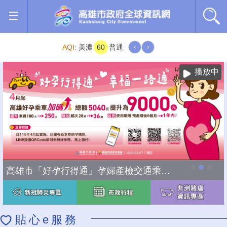
跳到主要內容區塊
AQI:
美濃
60
普通
‹
›
播放中
高雄市「好孕行得通」孕婦產檢交通乘車補助全面加碼
貼心e服務