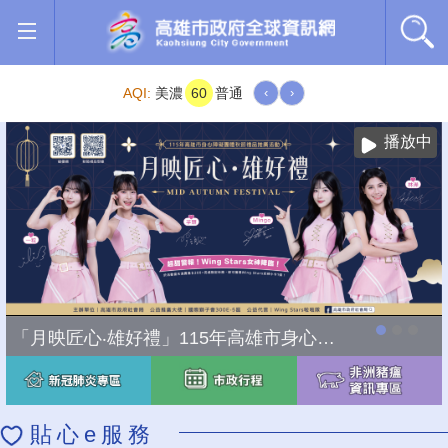
跳到主要內容區塊
AQI:
美濃
60
普通
‹
›
播放中
「月映匠心‧雄好禮」115年高雄市身心障礙團體秋節禮品推廣活動
貼心e服務