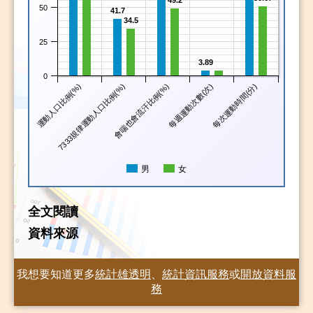
25
3.89
0
運動人口比例(%)
7333規律運動人口比例(%)
會喘也會流汗比例(%)
每週運動次數(次)
每次運動時間(分)
男
女
全文閱讀
資料來源
我想要知道更多
統計雄透明
、
統計資訊服務
或
開放資料服
務