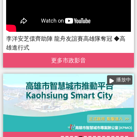
李洋安芝儇齊助陣 龍舟友誼賽高雄隊奪冠 ◆高
雄進行式
更多 市政影音
播放中