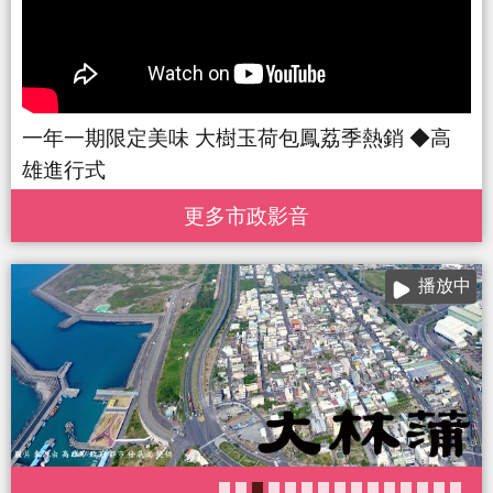
一年一期限定美味 大樹玉荷包鳳荔季熱銷 ◆高
雄進行式
更多 市政影音
播放中