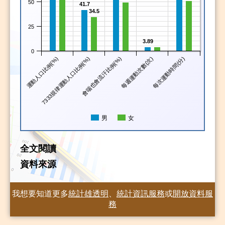
50
41.7
34.5
25
3.89
0
運動人口比例(%)
7333規律運動人口比例(%)
會喘也會流汗比例(%)
每週運動次數(次)
每次運動時間(分)
男
女
全文閱讀
資料來源
我想要知道更多
統計雄透明
、
統計資訊服務
或
開放資料服
務