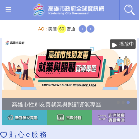
跳到主要內容區塊
AQI:
美濃
60
普通
‹
›
播放中
高雄市性別友善就業與照顧資源專區
貼心e服務