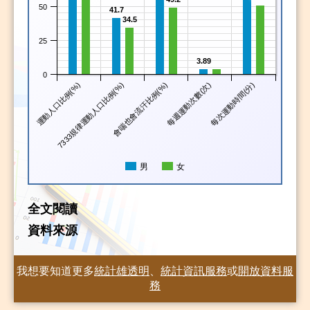
25
3.89
0
運動人口比例(%)
7333規律運動人口比例(%)
會喘也會流汗比例(%)
每週運動次數(次)
每次運動時間(分)
男
女
全文閱讀
資料來源
我想要知道更多
統計雄透明
、
統計資訊服務
或
開放資料服
務