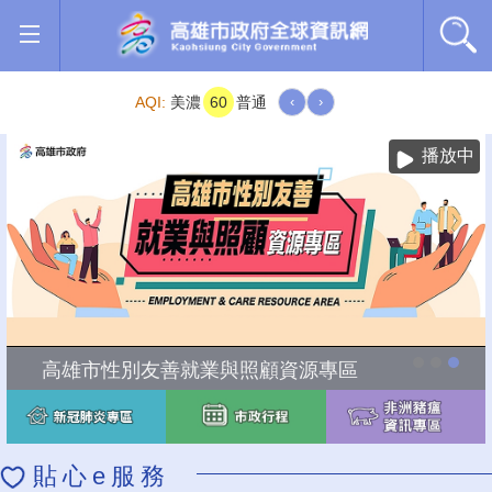
跳到主要內容區塊
AQI:
美濃
60
普通
‹
›
播放中
高雄市性別友善就業與照顧資源專區
貼心e服務