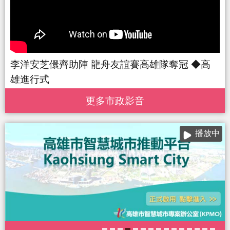
李洋安芝儇齊助陣 龍舟友誼賽高雄隊奪冠 ◆高
雄進行式
更多 市政影音
播放中