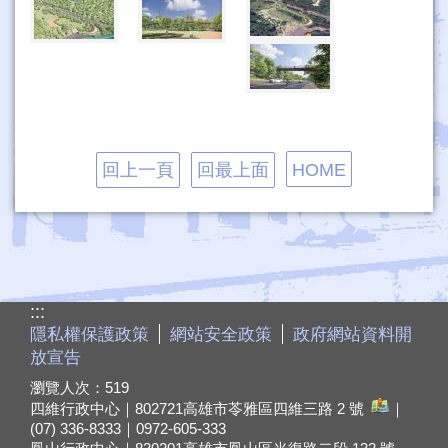
回上一頁
回最上面
HOME
:::
隱私權保護政策
網站安全政策
政府網站資料開
放宣告
瀏覽人次：
519
四維行政中心｜802721
高雄市苓雅區四維三路 2 號
｜
(07) 336-8333｜0972-605-333