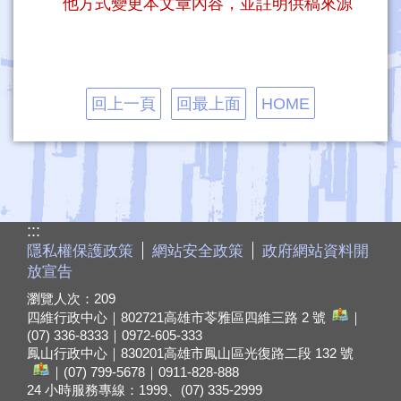
他方式變更本文章內容，並註明供稿來源
回上一頁
回最上面
HOME
:::
隱私權保護政策
網站安全政策
政府網站資料開
放宣告
瀏覽人次：
209
四維行政中心｜802721
高雄市苓雅區四維三路 2 號
｜
(07) 336-8333｜0972-605-333
鳳山行政中心｜830201
高雄市鳳山區光復路二段 132 號
｜(07) 799-5678｜0911-828-888
24 小時服務專線：1999、(07) 335-2999