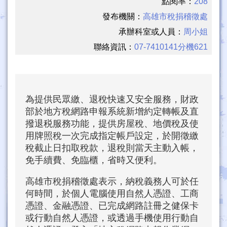
點閱率：
208
發布機關：
高雄市稅捐稽徵處
承辦科室或人員：
周小姐
聯絡資訊：
07-7410141分機621
為提供民眾繳、退稅快速又安全服務，財政
部於地方稅網路申報系統新增約定轉帳及直
撥退税服務功能，提供房屋稅、地價稅及使
用牌照稅一次完成指定帳戶設定，於開徵繳
稅截止日扣取稅款，退稅則當天主動入帳，
免手續費、免臨櫃，省時又便利。
高雄市稅捐稽徵處表示，納稅義務人可於任
何時間，於個人電腦使用自然人憑證、工商
憑證、金融憑證、已完成網路註冊之健保卡
或行動自然人憑證，或透過手機使用行動自