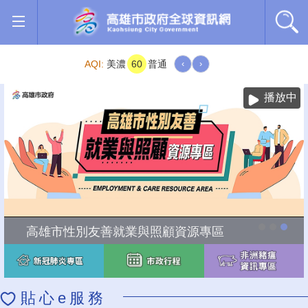
跳到主要內容區塊
AQI:
美濃
60
普通
‹
›
播放中
高雄市性別友善就業與照顧資源專區
貼心e服務