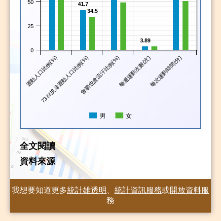
50
41.7
34.5
25
3.89
0
運動人口比例(%)
7333規律運動人口比例(%)
會喘也會流汗比例(%)
每週運動次數(次)
每次運動時間(分)
男
女
全文閱讀
資料來源
我想要知道更多
統計雄透明
、
統計資訊服務
或
開放資料服
務