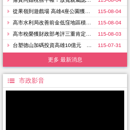
從果嶺到遊戲場 高雄4座公園獲國家卓越建設獎肯定
115-08-04
高市水利局改善前金低窪地區積淹水 防堵大潮回灌並持續推動抽水站工程
115-08-04
高市稅榮獲財政部考評三重肯定，稽徵業務考核雙料蟬聯，稅捐努力度獲亞軍榮耀
115-08-03
台塑德山加碼投資高雄10億元 石化跨足半導體高值化材料典範、打造循環永續供應鏈
115-07-31
更多 最新消息
市政影音