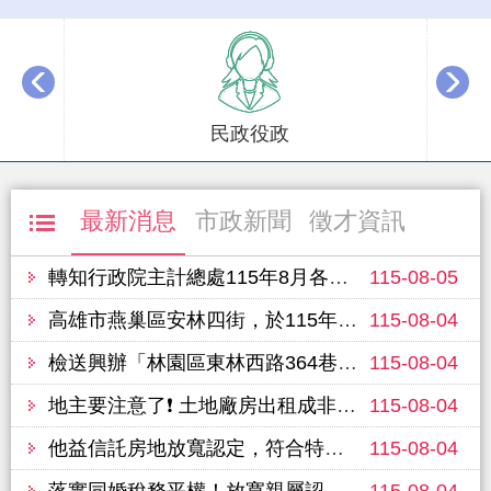
播放中
民政役政
最新消息
市政新聞
徵才資訊
轉知行政院主計總處115年8月各機關辦理統計調查一覽表，提供市民查詢。
115-08-05
高雄市燕巢區安林四街，於115年8月8日進行路面改善工程，敬請行經車輛提前改道並注意行車安全
115-08-04
檢送興辦「林園區東林西路364巷拓寬工程(優先段)」公聽會（第2場）會議紀錄及公告文
115-08-04
地主要注意了❗ 土地廠房出租成非法棄置場 將被註記至清理完成
115-08-04
他益信託房地放寬認定，符合特定條件享自住優惠稅率
115-08-04
落實同婚稅務平權！放寬親屬認定，自住房地與身障車輛輕鬆省稅
115-08-04