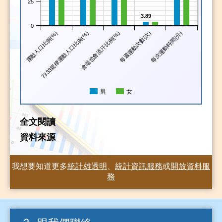
25
3.89
0
運動人口比例(%)
7333規律運動人口比例(%)
會喘也會流汗比例(%)
每週運動次數(次)
每次運動時間(分)
男
女
全文閱讀
資料來源
我想要知道更多
統計雄透明
、
統計資訊服務
或
開放資料服
務