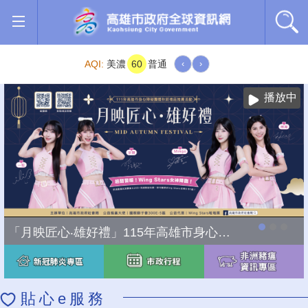
跳到主要內容區塊
AQI:
美濃
60
普通
‹
›
播放中
「月映匠心‧雄好禮」115年高雄市身心障礙團體秋節禮品推廣活動
貼心e服務