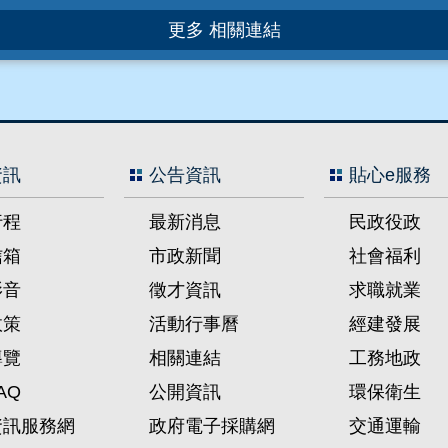
更多 相關連結
資訊
公告資訊
貼心e服務
行程
最新消息
民政役政
信箱
市政新聞
社會福利
影音
徵才資訊
求職就業
政策
活動行事曆
經建發展
導覽
相關連結
工務地政
AQ
公開資訊
環保衛生
資訊服務網
政府電子採購網
交通運輸