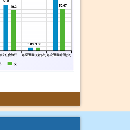
55.8
50.67
49.2
3.89
3.86
會喘也會流汗…
每週運動次數(次)
每次運動時間(分)
男
女