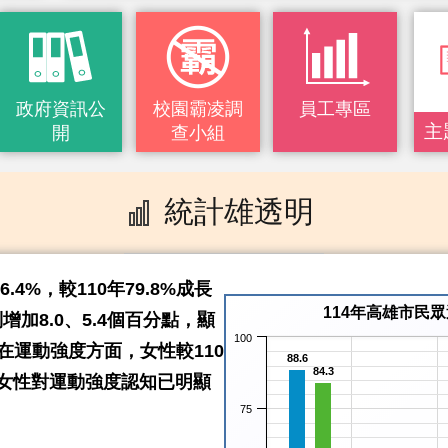
政府資訊公
校園霸凌調
員工專區
主
開
查小組
統計雄透明
4%，較110年79.8%成長
114年高雄市民
增加8.0、5.4個百分點，顯
100
在運動強度方面，女性較110
88.6
84.3
年女性對運動強度認知已明顯
75