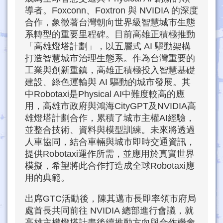
導者。Foxconn、Foxtron 與 NVIDIA 的深度
合作，象徵著台灣朝向世界級智慧城市生態
系轉型的重要里程碑。目前高雄正積極推動
「高雄燈塔計劃」，以五層式 AI 驅動架構
打造智慧城市治理生態系。作為台灣重要的
工業與創新重鎮，高雄正積極投入智慧基礎
建設、綠色運輸與 AI 驅動的城市發展。其
中Robotaxi是Physical AI中難度較高的應
用，高雄市政府與鴻海CityGPT及NVIDIA高
雄燈塔計劃合作，累積了城市主權AI經驗，
並整合技術、資料與模型訓練。未來將透過
人車協同，結合車輛與城市即時交通資訊，
提供Robotaxi運作所需，並應用於真實世界
模擬，希望將此合作打造成全球Robotaxi應
用的典範。
出席GTC活動後，陳其邁市長即率領市府局
處首長共同前往 NVIDIA 總部進行會議，就
高雄主權燈塔計畫後續推動方向與合作機會