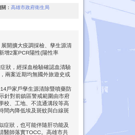
機關：
高雄市政府衛生局
，展開擴大疫調採檢、孳生源清
增2案PCR陽性(陽性率
無症狀，經採血檢驗確認血清驗
性，兩案近期均無國外旅遊史或
014戶家戶孳生源清除暨噴藥防
指示針對前鎮區警戒範圍由市府
學校、工地、不流通溝段等高
時間內降低埃及斑蚊與白線斑
似症狀，也可能伴隨肝功能及
醫師落實TOCC。高雄市共