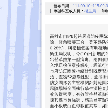
發布日期：
111-09-10~115-09-
承辦科室或人員：
衛生局
聯
高雄市自9/6起跨局處防疫團
除、緊急噴藥三合一登革熱防治
0.28%)，與指標個案有明
衛生局說明，今(10)日新增
出登革熱第一型病毒。兩例個
入境居檢個案接觸史，經流行
市府防疫團隊持續針對既定警戒
治，查獲52處陽性點，並吊
防疫團隊各主管機關針對範圍
風險場域全面執行孳生源檢查
蚊族群密度，有效管控登革熱
陳其邁市長強調，感染登革熱
血小板或白血球數值異常，如