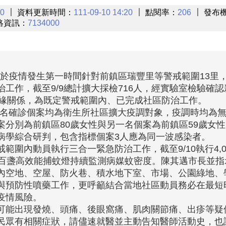
30
資料更新時間：
111-09-10 14:20
點閱率：
206
發布
絡資訊：
7134000
隊於疫情發生第一時間針對前鎮區瑞豐里等警戒範圍13里
工作，截至9/9總計擴大採檢716人，經實驗室檢驗確認新
確地緣關係，為既定警戒範圍內、已完成社區防治工作。
的2名確診個案均為衛生所社區擴大疫調對象，疫調時均為
案分別為前鎮區80歲女性與另一名個案為前鎮區59歲女
病學綜合研判，包含指標個案3人應為同一波感染者。
範圍內動員執行三合一緊急防治工作，截至9/10執行4,
掛百盞高效能捕蚊燈持續監測病媒蚊密度。陳其邁市長並
內空地、空屋、防火巷、積水地下室、市場、公園綠地、
與預防性噴藥工作，更呼籲結合當地社區動員務必在最短
疫情風險。
可能出現發燒、頭痛、後眼窩痛、肌肉關節痛、出疹等疑
民眾有相關症狀，請儘速就醫並主動告知醫師活動史，也請