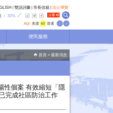
GLISH
雙語詞彙
市長信箱
洽公導覽
雨
30%
AQI:
美濃
60
普通
‹
›
便民服務
首頁
最新消息
陽性個案 有效縮短「隱
、已完成社區防治工作