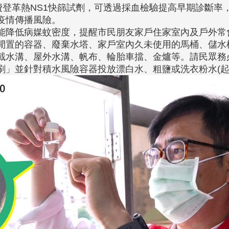
費登革熱NS1快篩試劑，可透過採血檢驗提高早期診斷率
疫情傳播風險。
能降低病媒蚊密度，提醒市民朋友家戶住家室內及戶外常
閒置的容器、廢棄水塔、家戶室內久未使用的馬桶、儲水
截水溝、屋外水溝、帆布、輪胎車擋、金爐等。請民眾務
刷」並針對積水風險容器投放漂白水、粗鹽或洗衣粉水(起