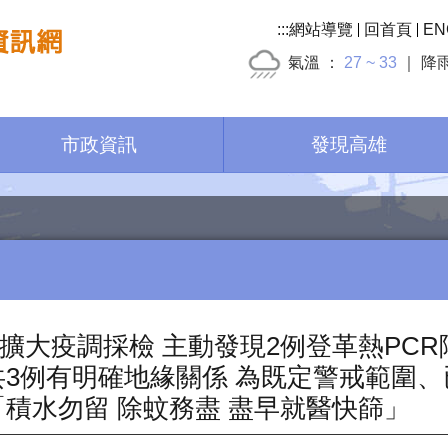
:::
網站導覽
回首頁
EN
氣溫
27 ~ 33
降
市政資訊
發現高雄
擴大疫調採檢 主動發現2例登革熱PCR
共3例有明確地緣關係 為既定警戒範圍
「積水勿留 除蚊務盡 盡早就醫快篩」