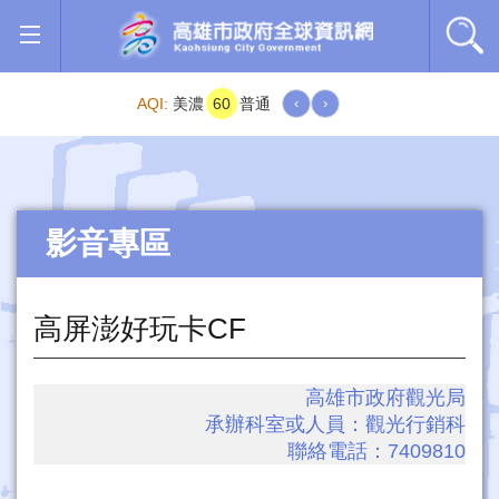
跳到主要內容區塊
AQI:
美濃
60
普通
‹
›
影音專區
高屏澎好玩卡CF
高雄市政府觀光局
承辦科室或人員：
觀光行銷科
聯絡電話：
7409810