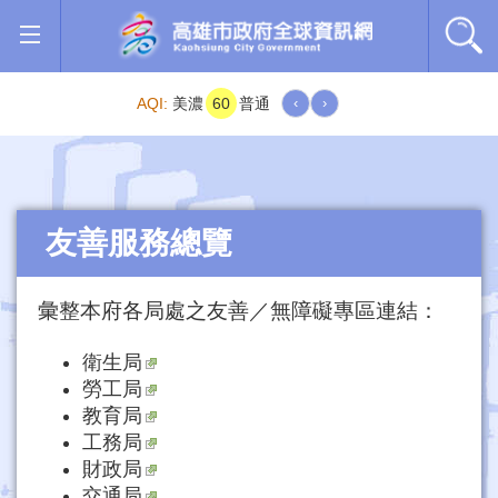
跳到主要內容區塊
AQI:
美濃
60
普通
‹
›
友善服務總覽
彙整本府各局處之友善／無障礙專區連結：
衛生局
勞工局
教育局
工務局
財政局
交通局