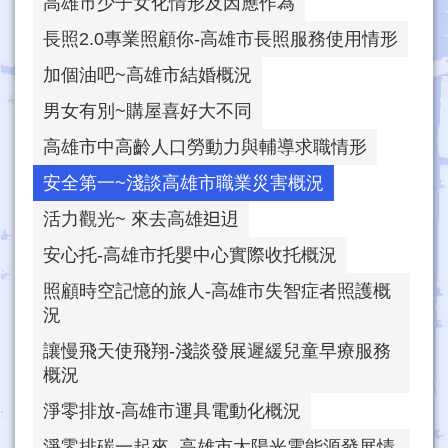
高雄市少子女化情形及因應作為
長照2.0專業照顧你-高雄市長照服務使用情形
加個油吧~高雄市結婚概況
男女有別~購屋喜好大不同
高雄市中高齡人口勞動力與輔導求職情形
安全第一~淺談高雄市職業災害概況
活力觀光~ 來去高雄𨑨迌
安心托-高雄市托嬰中心實際收托概況
照顧時空記憶的旅人-高雄市失智症者照護概
況
讓慢飛天使飛翔-淺談發展遲緩兒童早療服務
概況
淨零排放-高雄市運具電動化概況
淨零排碳一起來–高雄市太陽光電能源發展情