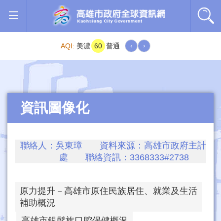
跳到主要內容區塊
AQI:
美濃
60
普通
‹
›
資訊圖像化
聯絡人：吳東璋 資料來源：高雄市政府主計
處 聯絡資訊：3368333#2738
原力提升－高雄市原住民族居住、就業及生活
補助概況
高雄市銀髮族口腔保健概況