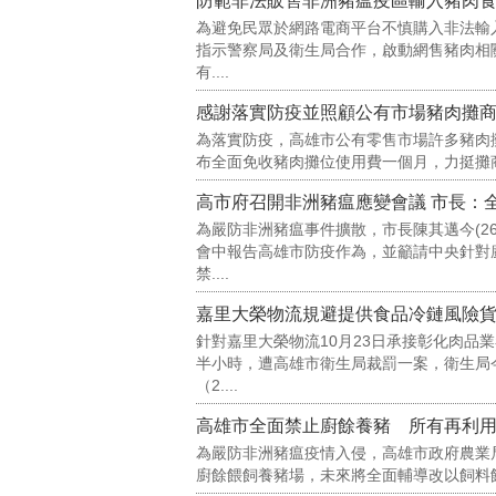
防範非法販售非洲豬瘟疫區輸入豬肉
為避免民眾於網路電商平台不慎購入非法輸入
指示警察局及衛生局合作，啟動網售豬肉相
有....
感謝落實防疫並照顧公有市場豬肉攤商
為落實防疫，高雄市公有零售市場許多豬肉
布全面免收豬肉攤位使用費一個月，力挺攤商共
為嚴防非洲豬瘟事件擴散，市長陳其邁今(2
會中報告高雄市防疫作為，並籲請中央針對
禁....
針對嘉里大榮物流10月23日承接彰化肉品
半小時，遭高雄市衛生局裁罰一案，衛生局
（2....
高雄市全面禁止廚餘養豬 所有再利
為嚴防非洲豬瘟疫情入侵，高雄市政府農業
廚餘餵飼養豬場，未來將全面輔導改以飼料餵