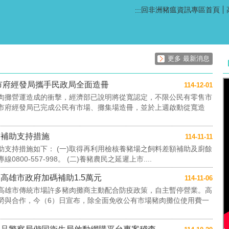
回非洲豬瘟資訊專區首頁
:::
更多 最新消息
市府經發局攜手民政局全面造冊
114-12-01
肉攤營運造成的衝擊，經濟部已說明將從寬認定，不限公民有零售市
市府經發局已完成公民有市場、攤集場造冊，並於上週啟動從寬造
業補助支持措施
114-11-11
支持措施如下： (一)取得再利用檢核養豬場之飼料差額補助及廚餘
0-557-998。 (二)養豬農民之延遲上市....
高雄市政府加碼補助1.5萬元
114-11-06
高雄市傳統市場許多豬肉攤商主動配合防疫政策，自主暫停營業。高
勞與合作，今（6）日宣布，除全面免收公有市場豬肉攤位使用費一