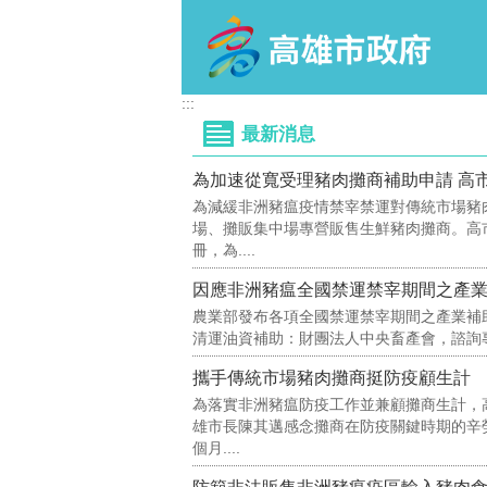
跳到主要內容區塊
:::
最新消息
為加速從寬受理豬肉攤商補助申請 高
為減緩非洲豬瘟疫情禁宰禁運對傳統市場豬
場、攤販集中場專營販售生鮮豬肉攤商。高
冊，為....
因應非洲豬瘟全國禁運禁宰期間之產
農業部發布各項全國禁運禁宰期間之產業補助
清運油資補助：財團法人中央畜產會，諮詢專線080
攜手傳統市場豬肉攤商挺防疫顧生計 
為落實非洲豬瘟防疫工作並兼顧攤商生計，
雄市長陳其邁感念攤商在防疫關鍵時期的辛
個月....