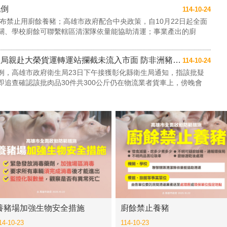
亂倒
114-10-24
宣布禁止用廚餘養豬；高雄市政府配合中央政策，自10月22日起全面
關、學校廚餘可聯繫轄區清潔隊依量能協助清運；事業產出的廚
問題豬肉銷至彰化肉商轉售高雄 衛生局親赴大榮貨運轉運站攔截未流入市面 防非洲豬瘟病毒....
114-10-24
例，高雄市政府衛生局23日下午接獲彰化縣衛生局通知，指該批疑
追查確認該批肉品30件共300公斤仍在物流業者貨車上，傍晚會
養豬場加強生物安全措施
廚餘禁止養豬
14-10-23
114-10-23