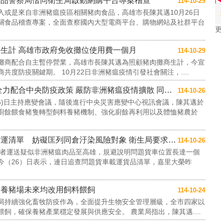
食品警察局偕同衛生局啟動網購平台專案稽查
114-10-29
或是來自非洲豬瘟疫區相關豬肉食品，高雄市長陳其邁10月26日
關食品稽查專案，全面查察國內大型電商平台、購物網站及社群平台
生計 高雄市政府免收攤位使用費一個月
114-10-29
攤商配合自主暫停營業，高雄市長陳其邁為照顧豬肉攤商生計，今宣
度防疫關鍵期。 10月22日非洲豬瘟疫情引發社會關注，....
高市府召開非洲豬瘟應變會議 市長：全力配合中央防疫政策 嚴防非洲豬瘟疫情擴散 同時籲請中央....
114-10-26
6)日主持應變會議，隨後進行中央災害應變中心視訊會議，陳其邁於
廚餘餵食豬隻轉型飼料養豬機制、強化廚餘再利用以及體恤豬農於
嘉里大榮物流規避提供食品冷鏈風險貨運清單 妨礙匡列同倉汙染風險對象 衛生局要求回收並依法加....
114-10-26
業者運送疑似非洲豬瘟肉品至高雄，規避說明問題貨車位置長達一個
今（26）日表示，連日追查問題貨車載運貨品清單，嘉里大榮昨
用養豬場未來均改用飼料餵飼
114-10-24
局持續強化畜牧防疫作為，全面提升生物安全管理層級，全市四家以
飼，確保養豬產業穩定發展與供應安全。 農業局指出，陳其邁....