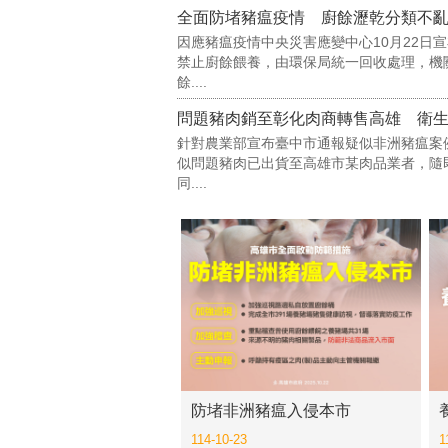
全面防堵豬瘟疫情 廚餘瀝乾分類不
因應豬瘟疫情中央災害應變中心10月22日
禁止廚餘餵養，由環保局統一回收處理，機
餘....
針對農業部宣布臺中市通報疑似非洲豬瘟案
似問題豬肉已出貨至高雄市某肉品業者，隨即
同....
防堵非洲豬瘟入侵本市
114-10-23
1