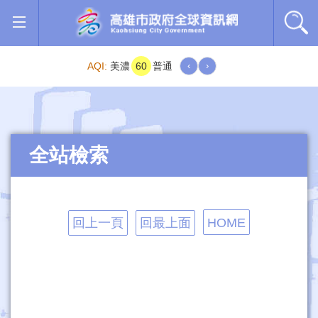
跳到主要內容區塊
AQI:
美濃
60
普通
‹
›
全站檢索
回上一頁
回最上面
HOME