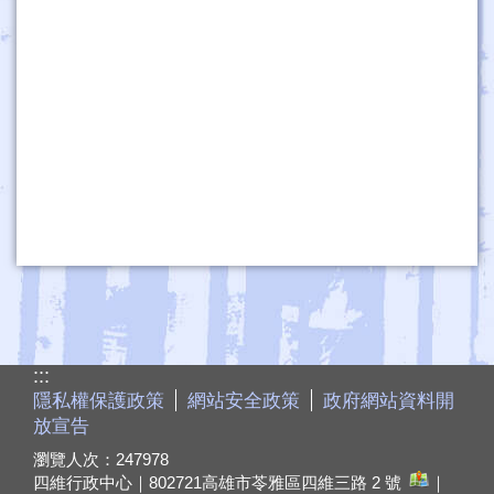
:::
隱私權保護政策
網站安全政策
政府網站資料開
放宣告
瀏覽人次：
247978
四維行政中心｜802721
高雄市苓雅區四維三路 2 號
｜