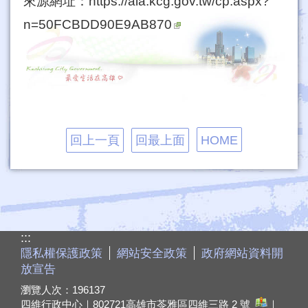
來源網址：
https://aia.kcg.gov.tw/cp.aspx?
n=50FCBDD90E9AB870
回上一頁
回最上面
HOME
:::
隱私權保護政策
網站安全政策
政府網站資料開
放宣告
瀏覽人次：
196137
四維行政中心｜802721
高雄市苓雅區四維三路 2 號
｜