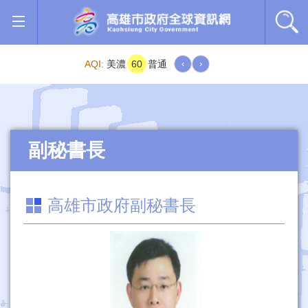
跳到主要內容區塊
AQI:
美濃
60
普通
‹
›
副秘書長
高雄市政府副秘書長