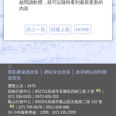
啟閱讀軟體，就可以隨時看到最新更新的
內容
回上一頁
回最上面
HOME
:::
隱私權保護政策
網站安全政策
政府網站資料開
放宣告
瀏覽人次：
2475
四維行政中心｜802721
高雄市苓雅區四維三路 2 號
｜
(07) 336-8333｜0972-605-333
鳳山行政中心｜830201
高雄市鳳山區光復路二段 132 號
｜(07) 799-5678｜0911-828-888
24 小時服務專線：1999、(07) 335-2999