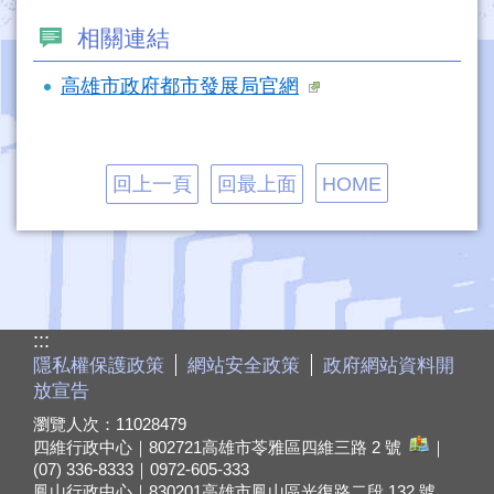
相關連結
高雄市政府都市發展局官網
回上一頁
回最上面
HOME
:::
隱私權保護政策
網站安全政策
政府網站資料開
放宣告
瀏覽人次：
11028479
四維行政中心｜802721
高雄市苓雅區四維三路 2 號
｜
(07) 336-8333｜0972-605-333
鳳山行政中心｜830201
高雄市鳳山區光復路二段 132 號