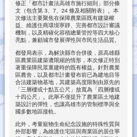
修正「都市計畫法高雄市施行細則」部分條
文（包含第 3、7、24 條及相關附表）。本
次修法主要聚焦在保障農業區既有建築權
益、維護住商環境寧靜、完善都市設計審議
機制，以及精確化容積總量管控等四大核心
亮點，兼顧城市發展彈性與市民生活品質。
都發局表示，為解決縣市合併後，原高雄縣
區農業區建築遭限縮的情形，本次修正特別
著重保障民眾重建時的既有權益。針對農業
區農舍，以及都市計畫發布前已為建地目等
合法建築物基地，其建築高度限制由原先的
「三層樓或十點五公尺」放寬為「四層樓或
十四公尺」。此舉不僅提升了農業區土地建
築設計的彈性，也讓高雄市的管制標準與全
國多數地區接軌。
此外，考量寵物生命紀念設施的特殊性質與
外部影響，為維護住宅區與商業區的居住寧