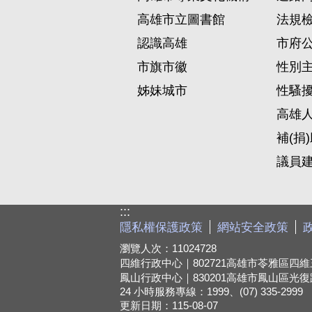
高雄市立圖書館
法規
認識高雄
市府
市旗市徽
性別
姊妹城市
性騷
高雄
補(捐
議員
:::
隱私權保護政策
網站安全政策
瀏覽人次：
11024728
四維行政中心｜802721
高雄市苓雅區四維三
鳳山行政中心｜830201
高雄市鳳山區光復路
24 小時服務專線：1999、(07) 335-2999
更新日期：
115-08-07