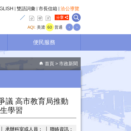
GLISH
雙語詞彙
市長信箱
洽公導覽
AQI:
美濃
60
普通
‹
›
便民服務
首頁
市政新聞
爭議 高市教育局推動
學生學習
承辦科室或人員：
聯絡資訊：