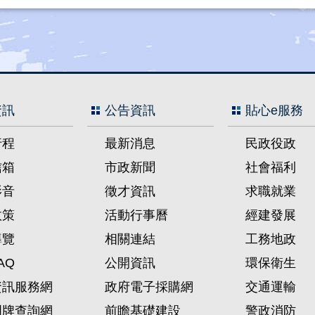
資訊
公告資訊
貼心e服務
行程
最新消息
民政役政
信箱
市政新聞
社會福利
影音
徵才資訊
求職就業
政策
活動行事曆
經建發展
導覽
相關連結
工務地政
AQ
公開資訊
環保衛生
資訊服務網
政府電子採購網
交通運輸
門牌查詢網
前瞻基礎建設
警政消防