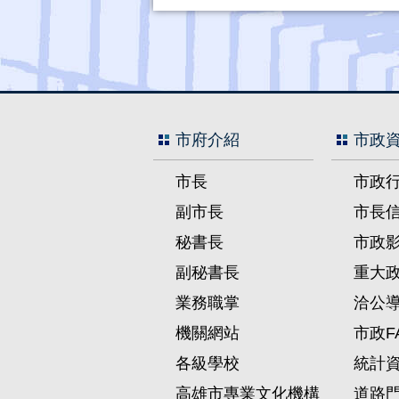
市府介紹
市政
市長
市政
副市長
市長
秘書長
市政
副秘書長
重大
業務職掌
洽公
機關網站
市政F
各級學校
統計
高雄市專業文化機構
道路