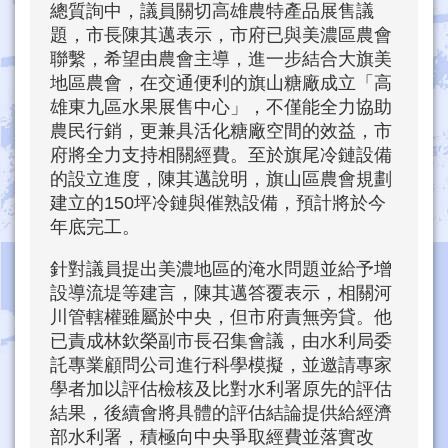
總質詢中，議員關切高雄農特產品展售議
題，市長陳其邁表示，市府已與美濃區農會
聯繫，希望由農會主導，進一步結合大旗美
地區農會，在交通便利的旗山糖廠成立「高
雄東九區水果展售中心」，不僅能全力協助
農民行銷，更兼具活化糖廠空間的效益，市
府將全力支持相關經費。至於旗尾冷鏈設備
的設立進度，陳其邁說明，旗山區農會規劃
建立的150坪冷鏈與催熟設備，預計將於今
年底完工。
針對議員提出美濃地區的淹水問題並給予增
設導流堤等建言，陳其邁答覆表示，相關河
川管轄權雖屬於中央，但市府責無旁貸。他
已責成林欽榮副市長召集會議，由水利局委
託專業顧問公司進行科學模擬，並邀請專家
學者加以評估檢核及比對水利署原先的評估
結果，後續會將具體的評估結論提供給經濟
部水利署，積極向中央爭取經費並落實改