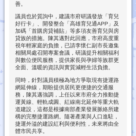
善。
議員也於質詢中，建議市府研議發放「育兒
好行卡」、開發整合「高雄育兒通APP」及
加碼「首購房貸補貼」等多項友善育兒與房
貸族的措施。陳其邁對此回應，市府高度重
視年輕家庭的負擔，已請李懷仁副市長邀集
相關局處召開專案會議，研議提升相關福利
與數位便民服務，提供家長與孕婦等族群更
全面、溫暖的資訊與實質減輕生活負擔。
同時，針對議員積極為地方爭取現有捷運路
網延伸線，期盼提供居民更便捷的交通服
務，陳其邁強調，上任以來市府全力推動捷
運黃線、輕軌成圓、紅線南北延伸等重大軌
道建設，這都是根據南部產業發展脈絡所建
構的完整捷運路網。隨著產業與人口進駐，
捷運外溢的建設紅利與便利性，未來將由全
體市民共享。