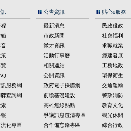
資訊
公告資訊
貼心e服務
行程
最新消息
民政役政
信箱
市政新聞
社會福利
影音
徵才資訊
求職就業
政策
活動行事曆
經建發展
導覽
相關連結
工務地政
AQ
公開資訊
環保衛生
資訊服務網
政府電子採購網
交通運輸
門牌查詢網
前瞻基礎建設
警政消防
檢索
高雄無線熱點
教育文化
公報
爭議訊息澄清專區
觀光休閒
主流化專區
合作備忘錄專區
綜合行政