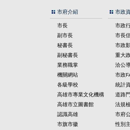
市府介紹
市政
市長
市政
副市長
市長
秘書長
市政
副秘書長
重大
業務職掌
洽公
機關網站
市政F
各級學校
統計
高雄市專業文化機構
道路
高雄市立圖書館
法規
認識高雄
市府
市旗市徽
性別