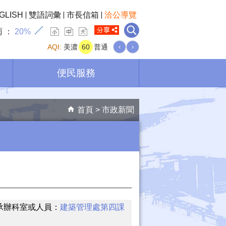
GLISH
雙語詞彙
市長信箱
洽公導覽
雨
20%
AQI:
美濃
60
普通
‹
›
便民服務
首頁
市政新聞
承辦科室或人員：
建築管理處第四課