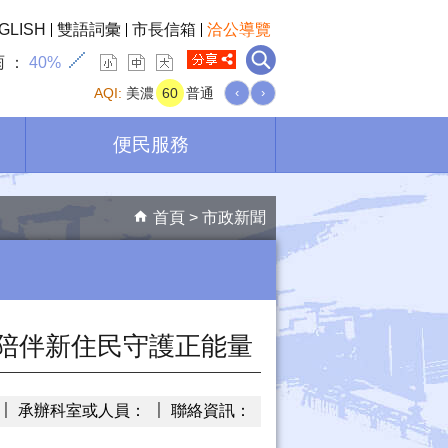
GLISH
雙語詞彙
市長信箱
洽公導覽
雨
40%
AQI:
美濃
60
普通
‹
›
便民服務
首頁
市政新聞
陪伴新住民守護正能量
承辦科室或人員：
聯絡資訊：