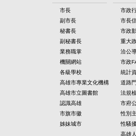
市長
市政
副市長
市長
秘書長
市政
副秘書長
重大
業務職掌
洽公
機關網站
市政F
各級學校
統計
高雄市專業文化機構
道路
高雄市立圖書館
法規
認識高雄
市府
市旗市徽
性別
姊妹城市
性騷
高雄