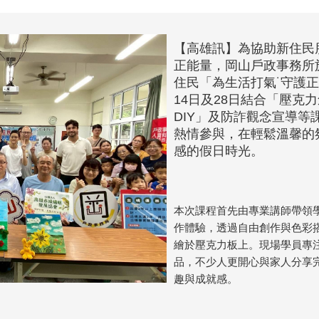
【高雄訊】為協助新住民
正能量，岡山戶政事務所於
住民「為生活打氣˙守護
14日及28日結合「壓克
DIY」及防詐觀念宣導等
熱情參與，在輕鬆溫馨的
感的假日時光。
本次課程首先由專業講師帶領
作體驗，透過自由創作與色彩
繪於壓克力板上。現場學員專
品，不少人更開心與家人分享
趣與成就感。