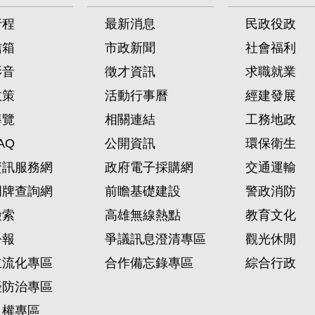
行程
最新消息
民政役政
信箱
市政新聞
社會福利
影音
徵才資訊
求職就業
政策
活動行事曆
經建發展
導覽
相關連結
工務地政
AQ
公開資訊
環保衛生
資訊服務網
政府電子採購網
交通運輸
門牌查詢網
前瞻基礎建設
警政消防
檢索
高雄無線熱點
教育文化
公報
爭議訊息澄清專區
觀光休閒
主流化專區
合作備忘錄專區
綜合行政
擾防治專區
人權專區