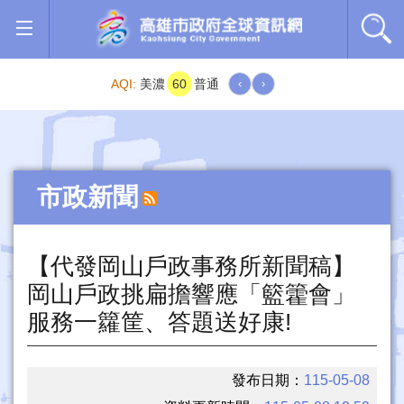
跳到主要內容區塊
AQI:
美濃
60
普通
‹
›
市政新聞
【代發岡山戶政事務所新聞稿】
岡山戶政挑扁擔響應「籃籗會」
服務一籮筐、答題送好康!
發布日期：
115-05-08