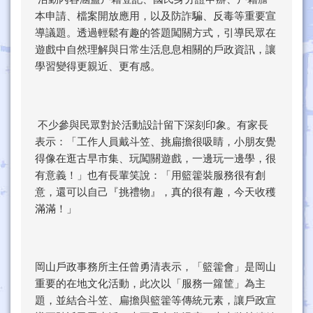
本申請、檔案開放應用，以及防詐騙、反毒等重要宣
導議題。透過輕鬆有趣的答題闖關方式，引導民眾在
遊戲中自然理解與日常生活息息相關的戶政資訊，讓
學習變得更親近、更有感。
不少參與民眾對於活動設計留下深刻印象。有家長
表示：「工作人員戴斗笠、挑扁擔很吸睛，小朋友覺
得像在逛古早市集、玩闖關遊戲，一邊玩一邊學，很
有意義！」也有長輩笑說：「用籃籗裝服務很有創
意，還可以自己『挑禮物』，真的很有趣，今天收穫
滿滿！」
岡山戶政事務所主任曾勇清表示，「籃籗會」是岡山
重要的在地文化活動，此次以「服務一籮筐」為主
題，並結合斗笠、扁擔與籃籗等傳統元素，讓戶政宣