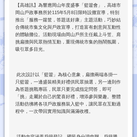
【高雄訊】為響應岡山年度盛事「籃籗會」，高雄市
岡山戶政事務所於115年5月8日限時設攤宣導，特別
推出「服務一籮筐，答題送好康」主題活動，巧妙結
合傳統市集文化與戶政宣導，打造富有創意與互動性
的體驗攤位。活動現場由岡山戶所主任戴上斗笠、肩
挑扁擔與民眾熱情互動，重現傳統市集的熱鬧氛圍，
吸引眾多目光。
此次設計以「籃籗」為核心意象，扁擔兩端各掛一
只籃籗，一邊盛裝精美好禮供民眾抽選，另一邊則作
為答題挑戰專區，民眾只要完成指定問答，即可
「挑」走屬於自己的驚喜好禮，增添參與樂趣。整體
活動彷彿將各項戶政服務裝入籃中，讓民眾在互動過
程中，一次帶回實用知識與滿滿收穫。
活動內容涵蓋戶籍登記、國民身分證申辦、戶籍謄