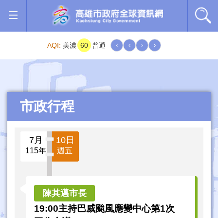
跳到主要內容區塊
AQI:
美濃
60
普通
‹
‹
›
›
市政行程
7月
10日
115年
週五
19:00主持巴威颱風應變中心第1次