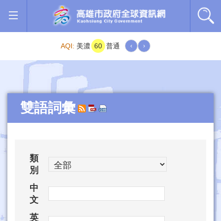
跳到主要內容區塊
AQI:
美濃
60
普通
‹
›
雙語詞彙
類
別
中
文
英