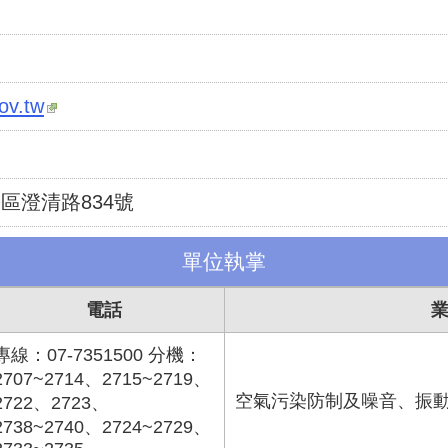
ov.tw
松區澄清路834號
單位執掌
電話
專線：07-7351500 分機：
2707~2714、2715~2719、
空氣污染防制及噪音、振
2722、2723、
2738~2740、2724~2729、