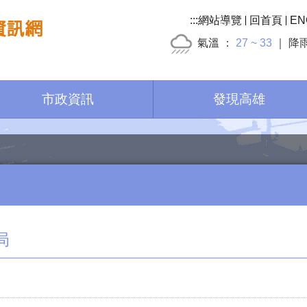
:::
網站導覽
回首頁
EN
氣溫
27 ~ 33
降
市政資訊
發現高雄
局