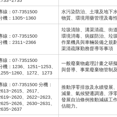
2733~2735
專線：07-7351500
水污染防治、土壤及地下
分機：1305~1360
物質、環境用藥管理及毒
垃圾清除、溝渠清疏、街
專線：07-7351500
環境消毒、病媒防治、垃
分機：2311~2366
作業機具與車輛裝備之規
渠清疏隊勤務督導等事項
專線：07-7351500
一般廢棄物處理計畫之研
分機：1236、1251~1253、
與督導、事業廢棄物管制
1255~1260、1272、1273
專線：07-7351500 分機：
推動淨零排放及永續發展
2613~2615、2617、
減量、氣候變遷調適、淨
2619~2620、2622~2623、
發展自治條例推動減碳工
2625~2626、2630~2631、
估能力。
2635~2637