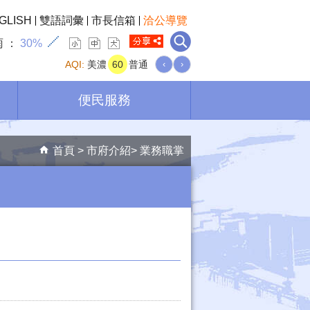
GLISH
雙語詞彙
市長信箱
洽公導覽
雨
30%
AQI:
美濃
60
普通
‹
›
便民服務
首頁
市府介紹
業務職掌