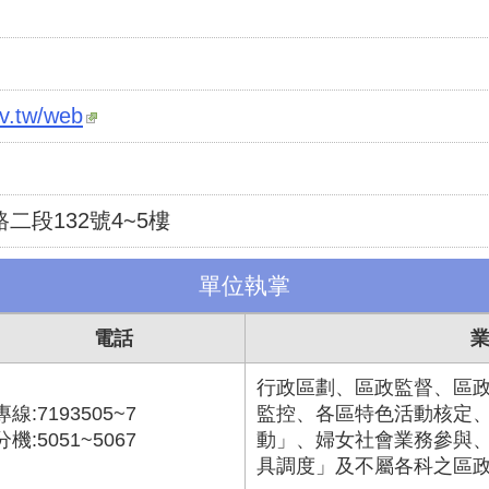
ov.tw/web
二段132號4~5樓
單位執掌
電話
行政區劃、區政監督、區
專線:7193505~7
監控、各區特色活動核定
分機:5051~5067
動」、婦女社會業務參與
具調度」及不屬各科之區