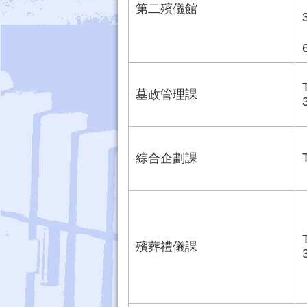
第二殯儀館
墓政管理課
綜合企劃課
殯葬禮儀課