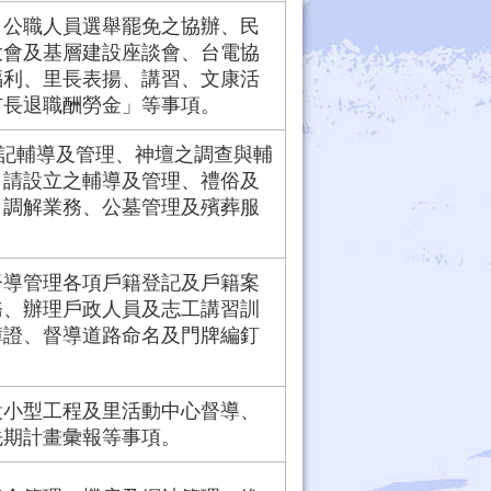
、公職人員選舉罷免之協辦、民
大會及基層建設座談會、台電協
福利、里長表揚、講習、文康活
市長退職酬勞金」等事項。
登記輔導及管理、神壇之調查與輔
申請設立之輔導及管理、禮俗及
、調解業務、公墓管理及殯葬服
督導管理各項戶籍登記及戶籍案
務、辦理戶政人員及志工講習訓
簿證、督導道路命名及門牌編釘
設小型工程及里活動中心督導、
先期計畫彙報等事項。