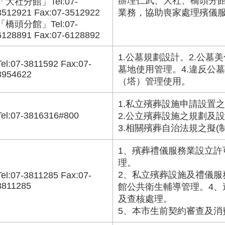
辦理仁武、大社、橋頭分
「大社分館」Tel:07-
3512921 Fax:07-3512922
業務，協助喪家處理殯儀
「橋頭分館」Tel:07-
6128891 Fax:07-6128892
1.公墓規劃設計。2.公墓
Tel:07-3811592 Fax:07-
墓地使用管理。4.違反公墓
3954622
（塔）管理使用。
1.私立殯葬設施申請設置
Tel:07-3816316#800
2.公立殯葬設施之規劃及
3.相關殯葬自治法規之擬(
1、殯葬禮儀服務業設立許
理。
2、私立殯葬設施及禮儀服
Tel:07-3811285 Fax:07-
3811285
館公共衛生輔導管理。4、
及查核處理。
5、本市生前契約審查及消