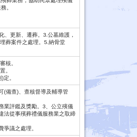
館殯葬業務，協助民眾處理殯儀
服務。
美化、更新、遷葬。3.公墓維護，
埋葬案件之處理。5.納骨堂
之審核。
設置。
制)定。
可(備查)、查核督導及輔導管
務業評鑑及獎勵。3、公立殯儀
違法從事殯葬禮儀服務業之取締
費爭議之處理。