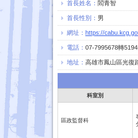
首長姓名：
閻青智
首長性別：
男
網址：
https://cabu.kcg.g
電話：
07-7995678轉5194
地址：
高雄市鳳山區光復路
科室別
區政監督科