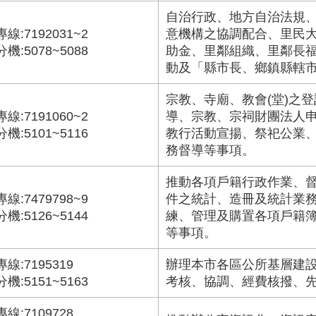
自治行政、地方自治法規
專線:7192031~2
意機構之協調配合、里民
分機:5078~5088
助金、里鄰組織、里鄰長
動及「縣市長、鄉鎮縣轄
宗教、寺廟、教會(堂)之
專線:7191060~2
導、宗教、宗祠財團法人
分機:5101~5116
教行活動宣揚、祭祀公業
務督導等事項。
推動各項戶籍行政作業、
專線:7479798~9
件之統計、造冊及統計業
分機:5126~5144
練、管理及購置各項戶籍
等事項。
專線:7195319
辦理本市各區公所基層建
分機:5151~5163
考核、協調、經費核撥、
專線:7109728