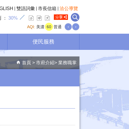
GLISH
雙語詞彙
市長信箱
洽公導覽
雨
30%
AQI:
美濃
60
普通
‹
›
便民服務
首頁
市府介紹
業務職掌