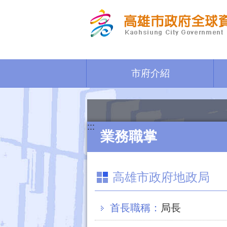
跳到主要內容區塊
市府介紹
:::
業務職掌
高雄市政府地政局
首長職稱：
局長