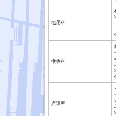
地用科
徵收科
資訊室