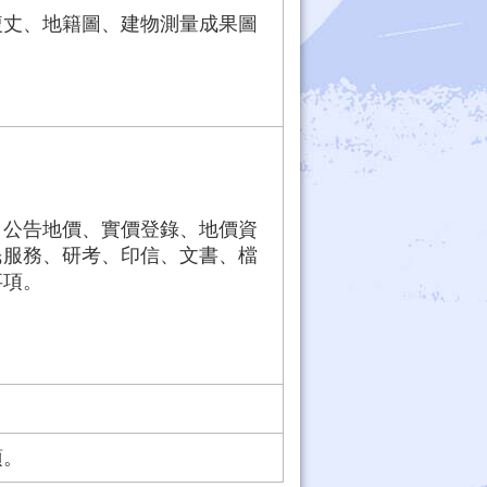
複丈、地籍圖、建物測量成果圖
、公告地價、實價登錄、地價資
民服務、研考、印信、文書、檔
事項。
項。