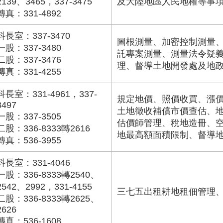
2139、3465，337-3475
及大陸地區人民地權等事
傳真：331-4892
科長室：337-3470
圖根測量、加密控制測量
一股：337-3480
託專案測量、測量法令疑
二股：337-3476
理、督導土地開發處及地
傳真：331-4255
科長室：331-4961，337-
規定地價、照價收買、漲
3497
土地徵收補償市價查估、
一股：337-3505
估價師管理、稅地造冊、
二股：336-8333轉2616
地最高額面積限制、督導
傳真：536-3955
科長室：331-4046
一股：336-8333轉2540、
2542、2992，331-4155
三七五出租耕地租佃管理
二股：336-8333轉2625、
2626
傳真：536-1608