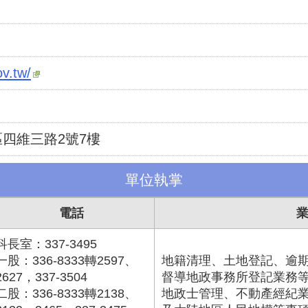
ov.tw/
區四維三路2號7樓
單位執掌
電話
科長室：337-3495
一股：336-8333轉2597、
地籍清理、土地登記、逾
2627，337-3504
督導地政事務所登記業務
二股：336-8333轉2138、
地政士管理、不動產經紀