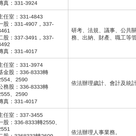
傳真：331-3924
主任室：331-4843
一股：331-4907，337-
研考、法規、議事、公共
3461
二股：337-3491，337-
務、出納、財產、職工等
3492
傳真：331-4017
主任室：331-3974
基金股：336-8333轉
2554、2590
依法辦理歲計、會計及統
公務股：336-8333轉
2555、2590
傳真：331-4017
主任室：337-3455
一股：336-8333轉2550、
2551
依法辦理人事業務。
二股：3368333轉2609、