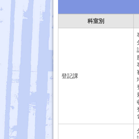
科室別
登記課