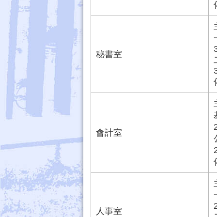
秘書室
會計室
人事室