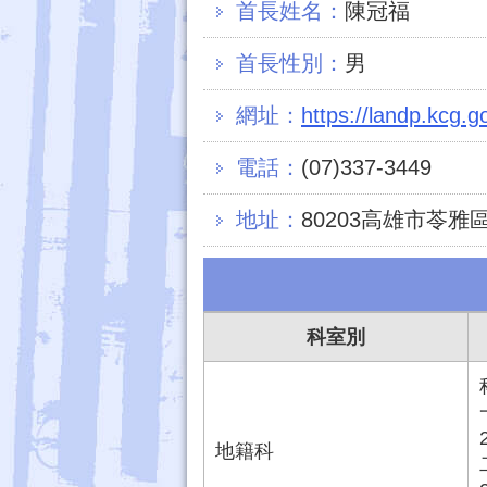
首長姓名：
陳冠福
首長性別：
男
網址：
https://landp.kcg.g
電話：
(07)337-3449
地址：
80203高雄市苓雅
科室別
地籍科