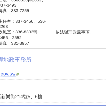
337-3493
傳真：333-7255
主任室：337-3456、536-
8263
政風室：336-8333轉
依法辦理政風事項。
3456、2552
傳真：331-3957
埕地政事務所
.gov.tw/
區新樂街214號5、6樓