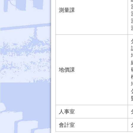
測量課
地價課
人事室
會計室