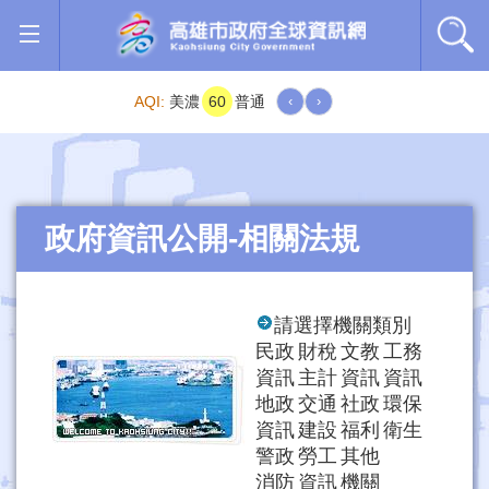
跳到主要內容區塊
AQI:
美濃
60
普通
‹
›
政府資訊公開-相關法規
請選擇機關類別
民政
財稅
文教
工務
資訊
主計
資訊
資訊
地政
交通
社政
環保
資訊
建設
福利
衛生
警政
勞工
其他
消防
資訊
機關