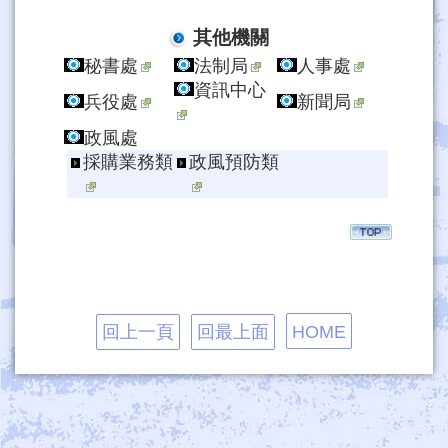
其他機關
秘書處
法制局
人事處
資訊中心
兵役處
新聞局
政風處
採購業務類
政風預防類
回上一頁
回最上面
HOME