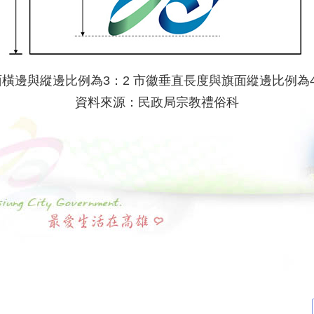
面橫邊與縱邊比例為3：2 市徽垂直長度與旗面縱邊比例為4
資料來源：民政局宗教禮俗科