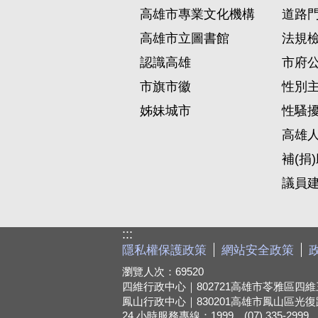
高雄市專業文化機構
道路
高雄市立圖書館
法規
認識高雄
市府
市旗市徽
性別
姊妹城市
性騷
高雄
補(捐
議員
:::
隱私權保護政策
網站安全政策
瀏覽人次：
69520
四維行政中心｜802721
高雄市苓雅區四維三
鳳山行政中心｜830201
高雄市鳳山區光復路
24 小時服務專線：1999、(07) 335-2999