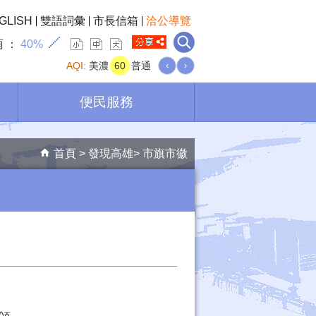
GLISH
雙語詞彙
市長信箱
洽公導覽
雨
40%
AQI:
美濃
60
普通
‹
›
便民服務
首頁
發現高雄
市旗市徽