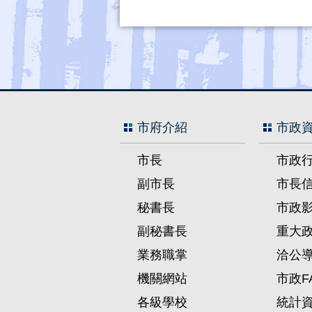
市府介紹
市政
市長
市政
副市長
市長
秘書長
市政
副秘書長
重大
業務職掌
洽公
機關網站
市政F
各級學校
統計