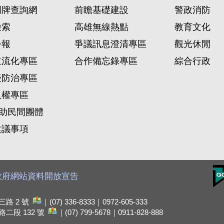
門牌查詢網
前瞻基礎建設
警政消防
檢索
高雄無線熱點
教育文化
公報
爭議訊息澄清專區
觀光休閒
主流化專區
合作備忘錄專區
綜合行政
擾防治專區
人權專區
)助民間團體
建議事項
政府網站資料開放宣告
路 2 號
｜(07) 336-8333｜0972-605-333
二段 132 號
｜(07) 799-5678｜0911-828-888