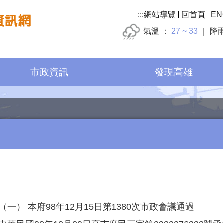
:::
網站導覽
回首頁
EN
氣溫
27 ~ 33
降
市政資訊
發現高雄
（一） 本府98年12月15日第1380次市政會議通過