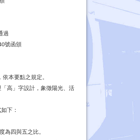
函頒
通過
40號函頒
，依本要點之規定。
型「高」字設計，象徵陽光、活
式如下：
長度為四與五之比。