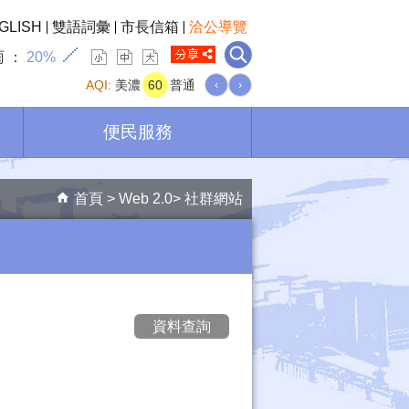
GLISH
雙語詞彙
市長信箱
洽公導覽
雨
20%
AQI:
美濃
60
普通
‹
›
便民服務
首頁
Web 2.0
社群網站
資料查詢