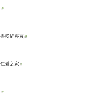
所
臉書粉絲專頁
局仁愛之家
所