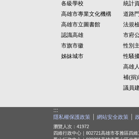
各級學校
統計
高雄市專業文化機構
道路
高雄市立圖書館
法規
認識高雄
市府
市旗市徽
性別
姊妹城市
性騷
高雄
補(捐
議員
:::
隱私權保護政策
網站安全政策
瀏覽人次：
41972
四維行政中心｜802721
高雄市苓雅區四維三