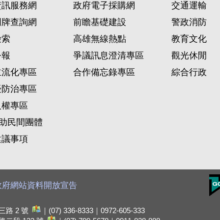
資訊服務網
政府電子採購網
交通運輸
門牌查詢網
前瞻基礎建設
警政消防
檢索
高雄無線熱點
教育文化
公報
爭議訊息澄清專區
觀光休閒
主流化專區
合作備忘錄專區
綜合行政
擾防治專區
人權專區
)助民間團體
建議事項
政府網站資料開放宣告
路 2 號
｜(07) 336-8333｜0972-605-333