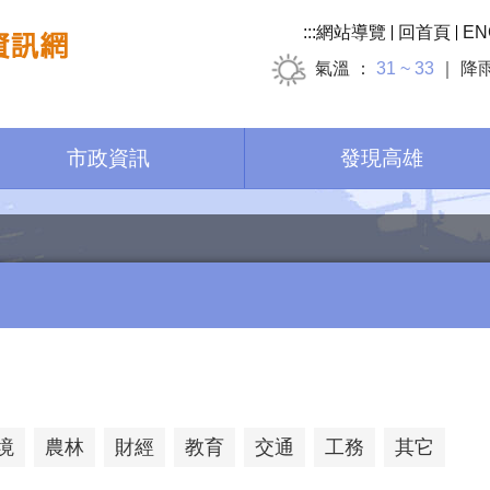
:::
網站導覽
回首頁
EN
氣溫
31 ~ 33
降
市政資訊
發現高雄
境
農林
財經
教育
交通
工務
其它