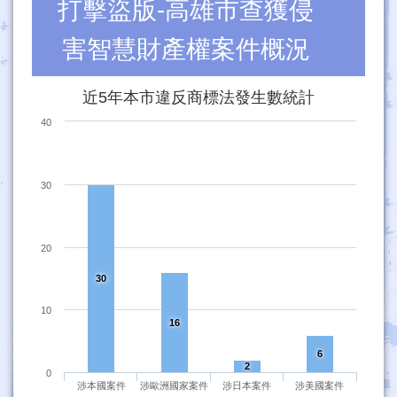
打擊盜版-高雄市查獲侵
害智慧財產權案件概況
近5年本市違反商標法發生數統計
40
30
20
30
10
16
6
2
0
涉本國案件
涉歐洲國家案件
涉日本案件
涉美國案件