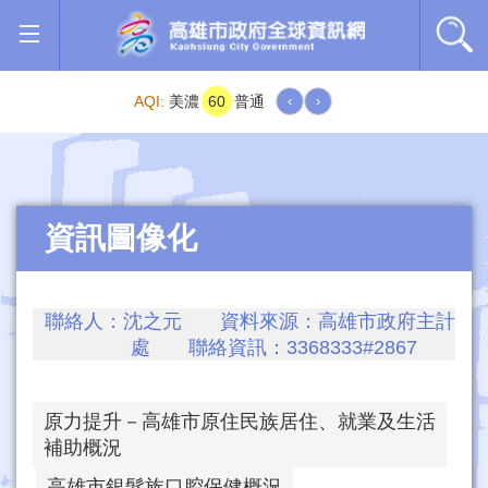
跳到主要內容區塊
AQI:
美濃
60
普通
‹
›
資訊圖像化
聯絡人：沈之元 資料來源：高雄市政府主計
處 聯絡資訊：3368333#2867
原力提升－高雄市原住民族居住、就業及生活
補助概況
高雄市銀髮族口腔保健概況