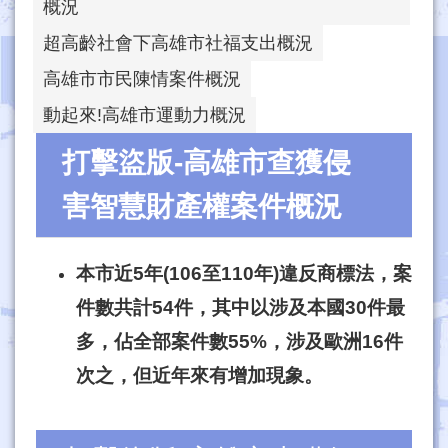
概況
超高齡社會下高雄市社福支出概況
高雄市市民陳情案件概況
動起來!高雄市運動力概況
打擊盜版-高雄市查獲侵
害智慧財產權案件概況
本市近
5
年
(106
至
110
年
)
違反商標法，案
件數共計
54
件，其中以涉及本國
30
件最
多，佔全部案件數
55%
，涉及歐洲
16
件
次之，但近年來有增加現象。