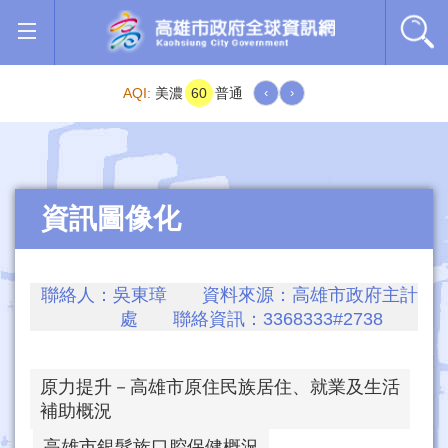
跳到主要內容區塊
AQI:
美濃
60
普通
‹
›
資訊圖像化
聯絡人：吳東璋 資料來源：高雄市政府主計
處 聯絡資訊：3368333#2738
原力提升－高雄市原住民族居住、就業及生活
補助概況
高雄市銀髮族口腔保健概況