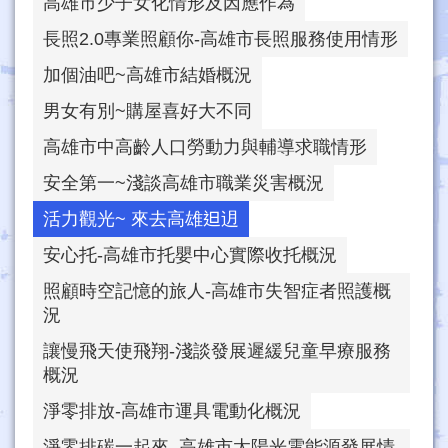
高雄市少子女化情形及因應作為
長照2.0專業照顧你-高雄市長照服務使用情形
加個油吧~高雄市結婚概況
男女有別~購屋喜好大不同
高雄市中高齡人口勞動力與輔導求職情形
安全第一~淺談高雄市職業災害概況
活力觀光~ 來去高雄𨑨迌
安心托-高雄市托嬰中心實際收托概況
照顧時空記憶的旅人-高雄市失智症者照護概
況
讓慢飛天使飛翔-淺談發展遲緩兒童早療服務
概況
淨零排放-高雄市運具電動化概況
淨零排碳一起來–高雄市太陽光電能源發展情