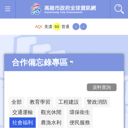
跳到主要內容區塊
AQI:
美濃
60
普通
‹
›
合作備忘錄專區
資料查詢
全部
教育學習
工程建設
警政消防
交通運輸
觀光休閒
環保衛生
社會福利
農漁水利
便民服務