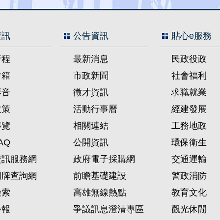
資訊
公告資訊
貼心e服務
行程
最新消息
民政役政
信箱
市政新聞
社會福利
影音
徵才資訊
求職就業
政策
活動行事曆
經建發展
導覽
相關連結
工務地政
AQ
公開資訊
環保衛生
資訊服務網
政府電子採購網
交通運輸
門牌查詢網
前瞻基礎建設
警政消防
檢索
高雄無線熱點
教育文化
公報
爭議訊息澄清專區
觀光休閒