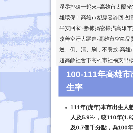
淨零排碳一起來–高雄市太陽光
雄環保！高雄市塑膠容器回收
平安回家~數據揭密掃描高雄市
改善空汙大躍進-高雄市空氣品
巡、倒、清、刷，不養蚊-高雄
超高齡社會下高雄市社福支出
100-111年高
生率
111
年
(
虎年
)
本市出生人
人及
5.9‰
，較
110
年
(1.8
及
0.7
個千分點，為
100