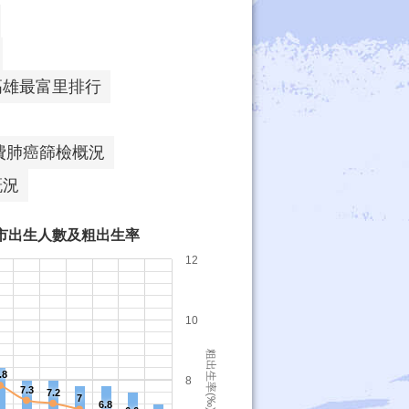
高雄最富里排行
費肺癌篩檢概況
概況
高雄市出生人數及粗出生率
12
10
粗出生率(‰)
.8
8
7.3
7.2
7
6.8