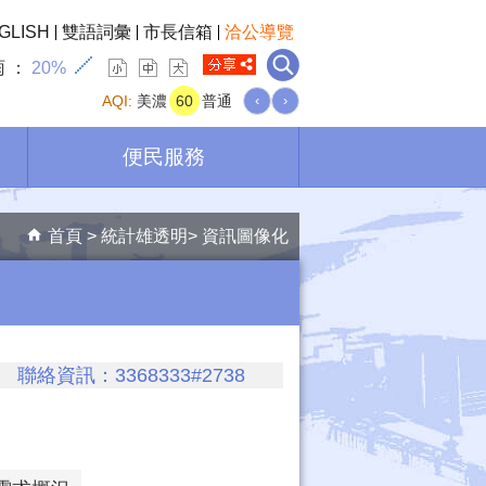
GLISH
雙語詞彙
市長信箱
洽公導覽
雨
20%
AQI:
美濃
60
普通
‹
›
便民服務
首頁
統計雄透明
資訊圖像化
絡資訊：3368333#2738