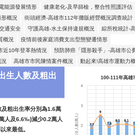
電能源發展情形
健康老化-及早篩檢，整合性照護評估
情形概況
街頭經濟-高雄市112年攤販經營概況調查統計
交通安全
守護高雄-水土保持違規概況
綜所稅統計-
質概況
疫情前後家庭消費支出型態變遷情形
市近10年登革熱情況
預防肺癌「隱形殺手」-高雄市公
概況
高雄市市民陳情案件概況
動起來!高雄市運動力
雄市出生人數及粗出
100-111年
4
3
數及粗出生率分別為
1.6
萬
9
出生人數(萬人)
萬人及
6.6‰)
減少
0.2
萬人
8.1
8.1
7.8
7
7.7
2
年以來最低。