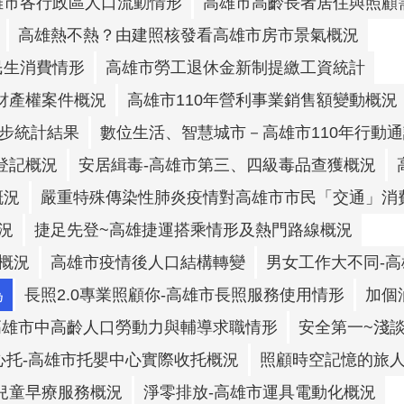
雄市各行政區人口流動情形
高雄市高齡長者居住與照顧
高雄熱不熱？由建照核發看高雄市房市景氣概況
民生消費情形
高雄市勞工退休金新制提繳工資統計
財產權案件概況
高雄市110年營利事業銷售額變動概況
初步統計結果
數位生活、智慧城市－高雄市110年行動
登記概況
安居緝毒-高雄市第三、四級毒品查獲概況
概況
嚴重特殊傳染性肺炎疫情對高雄市市民「交通」消
況
捷足先登~高雄捷運搭乘情形及熱門路線概況
概況
高雄市疫情後人口結構轉變
男女工作大不同-
為
長照2.0專業照顧你-高雄市長照服務使用情形
加個
高雄市中高齡人口勞動力與輔導求職情形
安全第一~淺
心托-高雄市托嬰中心實際收托概況
照顧時空記憶的旅人
兒童早療服務概況
淨零排放-高雄市運具電動化概況