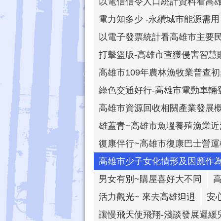
以電信信令人口統計資料看高
電力知多少 -永續城市能源需用
以電子發票統計看高雄市主要
打擊盜版-高雄市查獲侵害智慧
高雄市109年農林漁牧業普查
綠色交通好行-高雄市電動車輛
高雄市資源回收相關產業發展
雄蓋青~高雄市魚塭養殖漁業近
復康伴行~高雄市復康巴士營運
高雄市少子女化情形及因應作
男女有別~購屋喜好大不同
活力觀光~ 來去高雄𨑨迌
安
讓慢飛天使飛翔-淺談發展遲緩