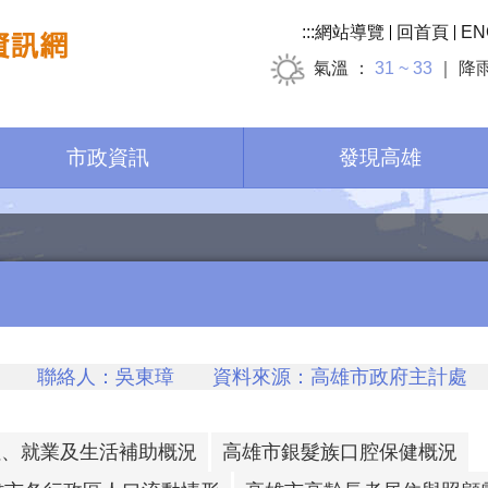
:::
網站導覽
回首頁
EN
氣溫
31 ~ 33
降
市政資訊
發現高雄
聯絡人：吳東璋 資料來源：高雄市政府主計處 聯
住、就業及生活補助概況
高雄市銀髮族口腔保健概況