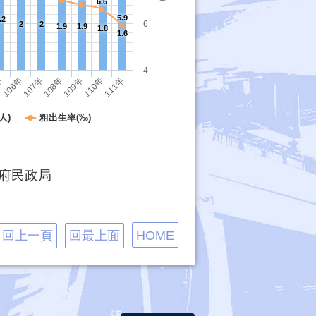
6.6
5.9
.2
6
2
2
1.9
1.9
1.8
1.6
4
107年
110年
年
108年
111年
106年
109年
人)
粗出生率(‰)
府民政局
回上一頁
回最上面
HOME