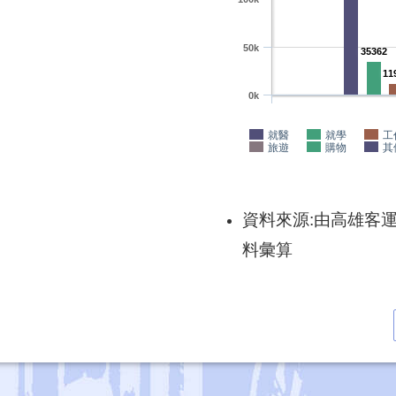
50k
35362
11
0k
就醫
就學
工
旅遊
購物
其
資料來源:由高雄客
料彙算