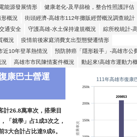
電能源發展情形
健康老化-及早篩檢，整合性照護評估
情形概況
街頭經濟-高雄市112年攤販經營概況調查統計
交通安全
守護高雄-水土保持違規概況
綜所稅統計-
質概況
疫情前後家庭消費支出型態變遷情形
市近10年登革熱情況
預防肺癌「隱形殺手」-高雄市公
概況
高雄市市民陳情案件概況
動起來!高雄市運動力
 復康巴士營運
111年高雄市復康
250k
209853
200k
客計26.8萬車次，搭乘目
多，「就學」占1成3次之，
150k
搭乘車次
，前3大合計占比達9成6。
100k