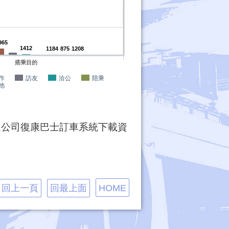
965
1412
1184
875
1208
搭乘目的
作
訪友
洽公
陪乘
他
運公司復康巴士訂車系統下載資
回上一頁
回最上面
HOME