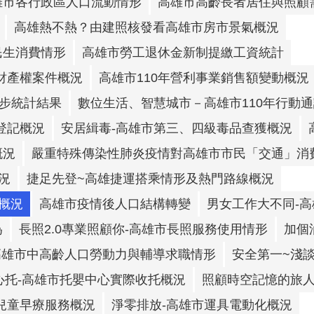
雄市各行政區人口流動情形
高雄市高齡長者居住與照顧
高雄熱不熱？由建照核發看高雄市房市景氣概況
民生消費情形
高雄市勞工退休金新制提繳工資統計
財產權案件概況
高雄市110年營利事業銷售額變動概況
初步統計結果
數位生活、智慧城市－高雄市110年行動
登記概況
安居緝毒-高雄市第三、四級毒品查獲概況
概況
嚴重特殊傳染性肺炎疫情對高雄市市民「交通」消
況
捷足先登~高雄捷運搭乘情形及熱門路線概況
概況
高雄市疫情後人口結構轉變
男女工作大不同-
為
長照2.0專業照顧你-高雄市長照服務使用情形
加個
高雄市中高齡人口勞動力與輔導求職情形
安全第一~淺
心托-高雄市托嬰中心實際收托概況
照顧時空記憶的旅人
兒童早療服務概況
淨零排放-高雄市運具電動化概況