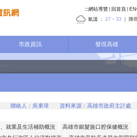
:::
網站導覽
回首頁
EN
氣溫
27 ~ 33
降
市政資訊
發現高雄
聯絡人：吳東璋 資料來源：高雄市政府主計處 聯
住、就業及生活補助概況
高雄市銀髮族口腔保健概況