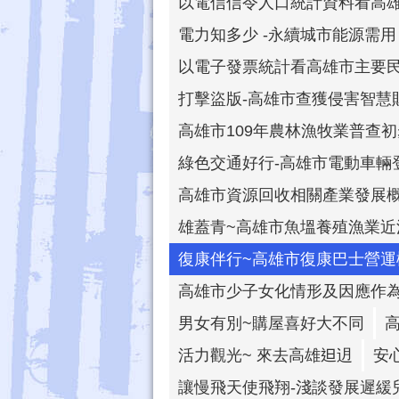
以電信信令人口統計資料看高
電力知多少 -永續城市能源需用
以電子發票統計看高雄市主要
打擊盜版-高雄市查獲侵害智慧
高雄市109年農林漁牧業普查
綠色交通好行-高雄市電動車輛
高雄市資源回收相關產業發展
雄蓋青~高雄市魚塭養殖漁業近
復康伴行~高雄市復康巴士營運
高雄市少子女化情形及因應作
男女有別~購屋喜好大不同
活力觀光~ 來去高雄𨑨迌
安
讓慢飛天使飛翔-淺談發展遲緩