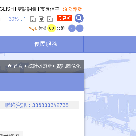
GLISH
雙語詞彙
市長信箱
洽公導覽
雨
30%
AQI:
美濃
60
普通
‹
›
便民服務
首頁
統計雄透明
資訊圖像化
絡資訊：3368333#2738