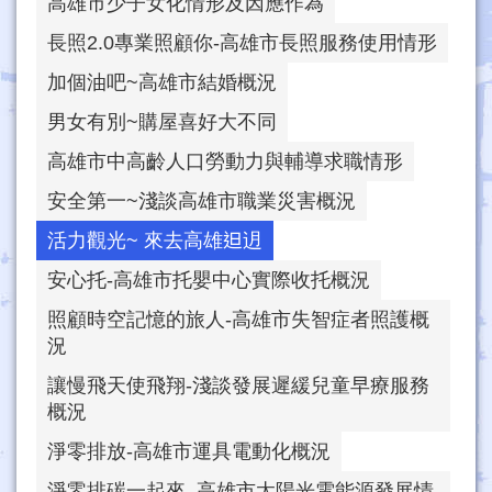
高雄市少子女化情形及因應作為
長照2.0專業照顧你-高雄市長照服務使用情形
加個油吧~高雄市結婚概況
男女有別~購屋喜好大不同
高雄市中高齡人口勞動力與輔導求職情形
安全第一~淺談高雄市職業災害概況
活力觀光~ 來去高雄𨑨迌
安心托-高雄市托嬰中心實際收托概況
照顧時空記憶的旅人-高雄市失智症者照護概
況
讓慢飛天使飛翔-淺談發展遲緩兒童早療服務
概況
淨零排放-高雄市運具電動化概況
淨零排碳一起來–高雄市太陽光電能源發展情