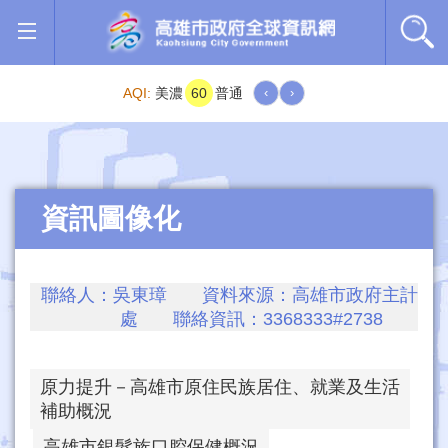
跳到主要內容區塊
AQI:
美濃
60
普通
‹
›
資訊圖像化
聯絡人：吳東璋 資料來源：高雄市政府主計
處 聯絡資訊：3368333#2738
原力提升－高雄市原住民族居住、就業及生活
補助概況
高雄市銀髮族口腔保健概況