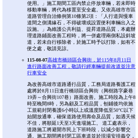
使用。」施工期間工區內禁止停放車輛，若未即時
移動車輛，將代為移置至安全處。又依高雄市市區
道路管理自治條例第10條第2項：「人行道與慢車
道間之側溝緣石，不得破壞或設置便利車輛出入之
設施。」為維護公共利益、提昇道路品質，本處辦
理道路鋪面改善工程時，將一併處理兩側私設斜坡
道，若未自行移除者，於施工時予以打除，如有不
便之處，敬請見諒。
115-08-07
高雄市橋頭區合興街，於115年8月11日
進行路面改善工程，敬請行經車輛提前改道並注意
行車安全
為改善高雄市道路通行品質，工務局道路養護工程
處將於8月11日進行橋頭區合興街（興樹路字豪巷
19弄～合興街107巷）路面改善。施工時段為上午8
時至晚間8時，另為顧及工程品質，刨鋪後均依施
工規範封閉養護6小時以上或溫度降低至50°C以下
始開放通車，確保道路使用壽命及品質，如遇天候
不佳，將順延1天至3天進場施工。 道工處表示，
道路施工將避開市民上下班時段，以減少影響交
通。施工期間將封閉工區車道並於現場安排義交，