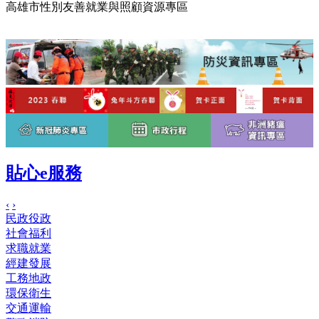
高雄市性別友善就業與照顧資源專區
貼心e服務
‹
›
民政役政
社會福利
求職就業
經建發展
工務地政
環保衛生
交通運輸