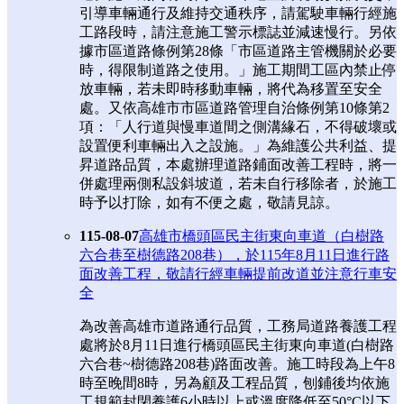
引導車輛通行及維持交通秩序，請駕駛車輛行經施
工路段時，請注意施工警示標誌並減速慢行。另依
據市區道路條例第28條「市區道路主管機關於必要
時，得限制道路之使用。」施工期間工區內禁止停
放車輛，若未即時移動車輛，將代為移置至安全
處。又依高雄市市區道路管理自治條例第10條第2
項：「人行道與慢車道間之側溝緣石，不得破壞或
設置便利車輛出入之設施。」為維護公共利益、提
昇道路品質，本處辦理道路鋪面改善工程時，將一
併處理兩側私設斜坡道，若未自行移除者，於施工
時予以打除，如有不便之處，敬請見諒。
115-08-07
高雄市橋頭區民主街東向車道（白樹路
六合巷至樹德路208巷），於115年8月11日進行路
面改善工程，敬請行經車輛提前改道並注意行車安
全
為改善高雄市道路通行品質，工務局道路養護工程
處將於8月11日進行橋頭區民主街東向車道(白樹路
六合巷~樹德路208巷)路面改善。施工時段為上午8
時至晚間8時，另為顧及工程品質，刨鋪後均依施
工規範封閉養護6小時以上或溫度降低至50°C以下