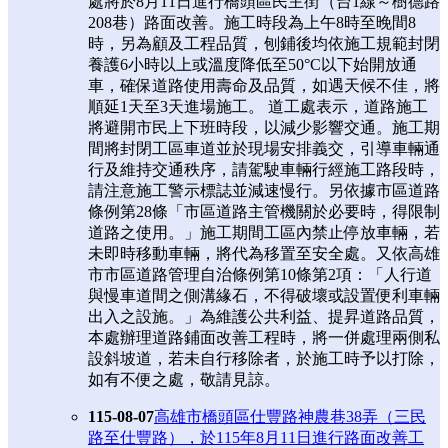
處將於8月11日進行橋頭區民主街（台1線～樹德路
208巷）路面改善。施工時段為上午8時至晚間8
時，另為顧及工程品質，刨鋪後均依施工規範封閉
養護6小時以上或溫度降低至50°C以下始開放通
車，確保道路使用壽命及品質，如遇天候不佳，將
順延1天至3天進場施工。 道工處表示，道路施工
將避開市民上下班時段，以減少影響交通。施工期
間將封閉工區車道並於現場安排義交，引導車輛通
行及維持交通秩序，請駕駛車輛行經施工路段時，
請注意施工警示標誌並減速慢行。另依據市區道路
條例第28條「市區道路主管機關於必要時，得限制
道路之使用。」施工期間工區內禁止停放車輛，若
未即時移動車輛，將代為移置至安全處。又依高雄
市市區道路管理自治條例第10條第2項：「人行道
與慢車道間之側溝緣石，不得破壞或設置便利車輛
出入之設施。」為維護公共利益、提昇道路品質，
本處辦理道路鋪面改善工程時，將一併處理兩側私
設斜坡道，若未自行移除者，於施工時予以打除，
如有不便之處，敬請見諒。
115-08-07
高雄市橋頭區仕豐路神農巷38弄（三民
路至仕豐路），於115年8月11日進行路面改善工