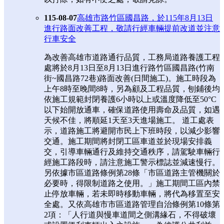
115-08-07
高雄市路竹區國昌路，於115年8月13日
進行路面改善工程，敬請行經車輛提前改道並注意
行車安全
為改善高雄市道路通行品質，工務局道路養護工程
處將於8月13日至8月13日進行路竹區國昌路(竹南
街~國昌路72巷)路面改善(日間施工)。施工時段為
上午8時至晚間8時，另為顧及工程品質，刨鋪後均
依施工規範封閉養護6小時以上或溫度降低至50°C
以下始開放通車，確保道路使用壽命及品質，如遇
天候不佳，將順延1天至3天進場施工。 道工處表
示，道路施工將避開市民上下班時段，以減少影響
交通。施工期間將封閉工區車道並於現場安排義
交，引導車輛通行及維持交通秩序，請駕駛車輛行
經施工路段時，請注意施工警示標誌並減速慢行。
另依據市區道路條例第28條「市區道路主管機關於
必要時，得限制道路之使用。」施工期間工區內禁
止停放車輛，若未即時移動車輛，將代為移置至安
全處。又依高雄市市區道路管理自治條例第10條第
2項：「人行道與慢車道間之側溝緣石，不得破壞