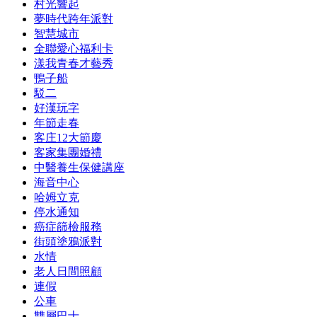
村光響起
夢時代跨年派對
智慧城市
全聯愛心福利卡
漾我青春才藝秀
鴨子船
駁二
好漢玩字
年節走春
客庄12大節慶
客家集團婚禮
中醫養生保健講座
海音中心
哈姆立克
停水通知
癌症篩檢服務
街頭塗鴉派對
水情
老人日間照顧
連假
公車
雙層巴士