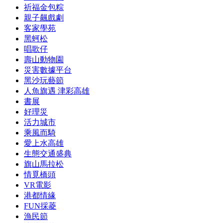
祈福金包粽
親子飆戲劇
客家學苑
黑蚵松
唱歌仔
壽山動物園
災害數據平台
黑沙玩藝節
人魚旗遇 津彩高雄
書展
好理災
活力城市
乘風而騎
愛上水高雄
生態交通盛典
旗山馬拉松
情覓橋頭
VR電影
港都情緣
FUN採菱
漁民節