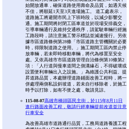
始開放通車，確保道路使用壽命及品質，如遇天候
不佳，將順延1天至3天進場施工。 道工處表示，
道路施工將避開市民上下班時段，以減少影響交
通。施工期間將封閉工區車道並於現場安排義交，
引導車輛通行及維持交通秩序，請駕駛車輛行經施
工路段時，請注意施工警示標誌並減速慢行。另依
據市區道路條例第28條「市區道路主管機關於必要
時，得限制道路之使用。」施工期間工區內禁止停
放車輛，若未即時移動車輛，將代為移置至安全
處。又依高雄市市區道路管理自治條例第10條第2
項：「人行道與慢車道間之側溝緣石，不得破壞或
設置便利車輛出入之設施。」為維護公共利益、提
昇道路品質，本處辦理道路鋪面改善工程時，將一
併處理兩側私設斜坡道，若未自行移除者，於施工
時予以打除，如有不便之處，敬請見諒。
115-08-07
高雄市橋頭區民主街，於115年8月11日
進行路面改善工程，敬請行經車輛提前改道並注意
行車安全
為改善高雄市道路通行品質，工務局道路養護工程