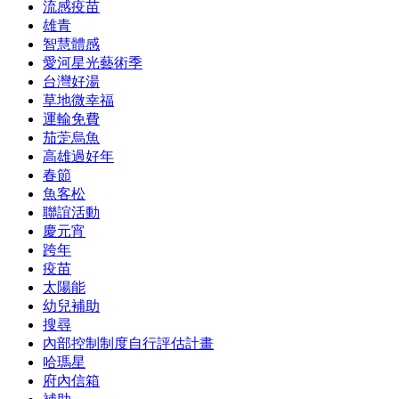
流感疫苗
雄青
智慧體感
愛河星光藝術季
台灣好湯
草地微幸福
運輸免費
茄萣烏魚
高雄過好年
春節
魚客松
聯誼活動
慶元宵
跨年
疫苗
太陽能
幼兒補助
搜尋
內部控制制度自行評估計畫
哈瑪星
府內信箱