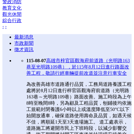
警政消防
教育文化
觀光休閒
綜合行政
‹
›
最新消息
市政新聞
徵才資訊
115-08-07
高雄市梓官區觀海府前道路（光明路163
巷至光明路109巷），於115年8月12日進行路面改
善工程，敬請行經車輛提前改道並注意行車安全
為改善高雄市道路通行品質，工務局道路養護工程
處將於8月12日進行梓官區觀海府前道路（光明路
163巷～光明路109巷）路面改善。施工時段為上午
8時至晚間8時，另為顧及工程品質，刨鋪後均依施
工規範封閉養護6小時以上或溫度降低至50°C以下
始開放通車，確保道路使用壽命及品質，如遇天候
不佳，將順延1天至3天進場施工。 道工處表示，
道路施工將避開市民上下班時段，以減少影響交