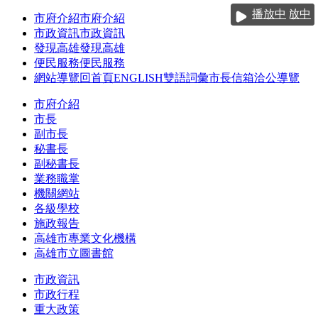
跳到主要內容區塊
播放中
播放中
播放中
播放中
市府介紹
市府介紹
市政資訊
市政資訊
發現高雄
發現高雄
便民服務
便民服務
網站導覽
回首頁
ENGLISH
雙語詞彙
市長信箱
洽公導覽
市府介紹
市長
副市長
秘書長
副秘書長
業務職掌
機關網站
各級學校
施政報告
高雄市專業文化機構
高雄市立圖書館
市政資訊
市政行程
重大政策