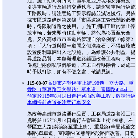
通。施工期間將封閉工區車道並於現場安排義交，
引導車輛通行及維持交通秩序，請駕駛車輛行經施
工路段時，請注意施工警示標誌並減速慢行。另依
據市區道路條例第28條「市區道路主管機關於必要
時，得限制道路之使用。」施工期間工區內禁止停
放車輛，若未即時移動車輛，將代為移置至安全
處。又依高雄市市區道路管理自治條例第10條第2
項：「人行道與慢車道間之側溝緣石，不得破壞或
設置便利車輛出入之設施。」為維護公共利益、提
昇道路品質，本處辦理道路鋪面改善工程時，將一
併處理兩側私設斜坡道，若未自行移除者，於施工
時予以打除，如有不便之處，敬請見諒。
115-08-07
高雄市左營區重上街198巷、立大路、重
愛路（華夏路至文學路）單車道、富國路450巷，
預定於115年8月14日進行路面改善工程，敬請行經
車輛提前改道並注意行車安全
為改善高雄市道路通行品質，工務局道路養護工程
處將於115年8月14日進行左營區重上街198巷、左
營區立大路(崇德路至重上街)、重愛路(華夏路至文
學路)單車道、富國路450巷等路段路面改善。日間