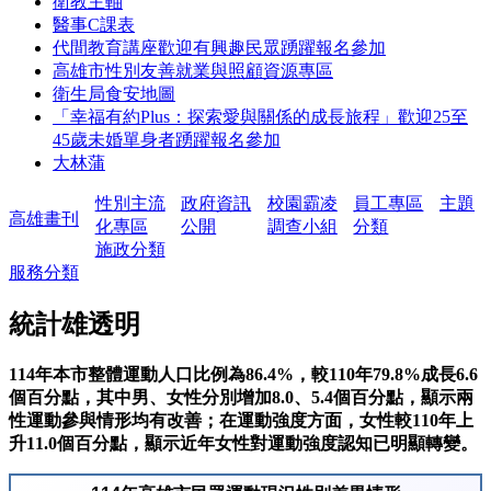
衛教主軸
醫事C課表
代間教育講座歡迎有興趣民眾踴躍報名參加
高雄市性別友善就業與照顧資源專區
衛生局食安地圖
「幸福有約Plus：探索愛與關係的成長旅程」歡迎25至
45歲未婚單身者踴躍報名參加
大林蒲
性別主流
政府資訊
校園霸凌
員工專區
主題
高雄畫刊
化專區
公開
調查小組
分類
施政分類
服務分類
統計雄透明
114年本市整體運動人口比例為86.4%，較110年79.8%成長6.6
個百分點，其中男、女性分別增加8.0、5.4個百分點，顯示兩
性運動參與情形均有改善；在運動強度方面，女性較110年上
升11.0個百分點，顯示近年女性對運動強度認知已明顯轉變。