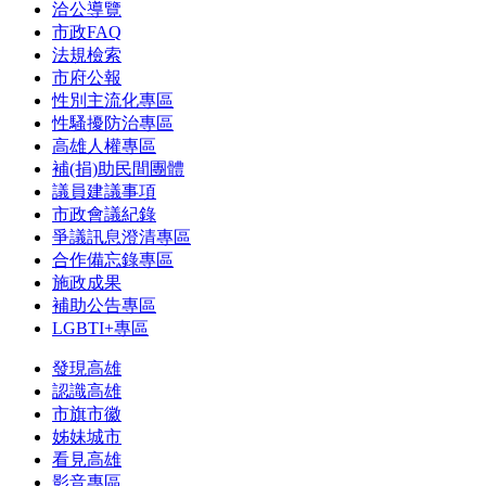
洽公導覽
市政FAQ
法規檢索
市府公報
性別主流化專區
性騷擾防治專區
高雄人權專區
補(捐)助民間團體
議員建議事項
市政會議紀錄
爭議訊息澄清專區
合作備忘錄專區
施政成果
補助公告專區
LGBTI+專區
發現高雄
認識高雄
市旗市徽
姊妹城市
看見高雄
影音專區