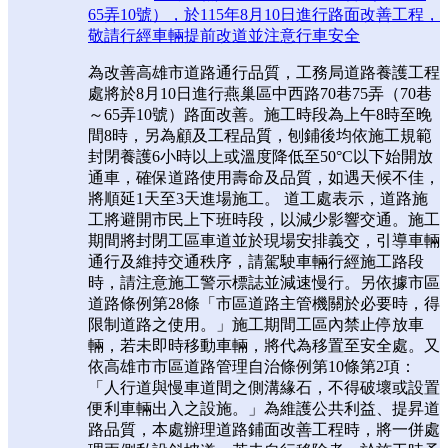
65弄10號），於115年8月10日進行路面改善工程，
敬請行經車輛提前改道並注意行車安全
為改善高雄市道路通行品質，工務局道路養護工程
處將於8月10日進行燕巢區中西路70巷75弄（70巷
～65弄10號）路面改善。施工時段為上午8時至晚
間8時，另為顧及工程品質，刨鋪後均依施工規範
封閉養護6小時以上或溫度降低至50°C以下始開放
通車，確保道路使用壽命及品質，如遇天候不佳，
將順延1天至3天進場施工。 道工處表示，道路施
工將避開市民上下班時段，以減少影響交通。施工
期間將封閉工區車道並於現場安排義交，引導車輛
通行及維持交通秩序，請駕駛車輛行經施工路段
時，請注意施工警示標誌並減速慢行。另依據市區
道路條例第28條「市區道路主管機關於必要時，得
限制道路之使用。」施工期間工區內禁止停放車
輛，若未即時移動車輛，將代為移置至安全處。又
依高雄市市區道路管理自治條例第10條第2項：
「人行道與慢車道間之側溝緣石，不得破壞或設置
便利車輛出入之設施。」為維護公共利益、提昇道
路品質，本處辦理道路鋪面改善工程時，將一併處