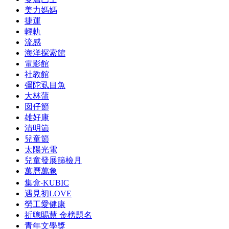
美力媽媽
捷運
輕軌
流感
海洋探索館
電影館
社教館
彌陀虱目魚
大林蒲
囡仔節
雄好康
清明節
兒童節
太陽光電
兒童發展篩檢月
萬曆萬象
集盒‧KUBIC
遇見初LOVE
勞工愛健康
祈聰賜慧 金榜題名
青年文學獎