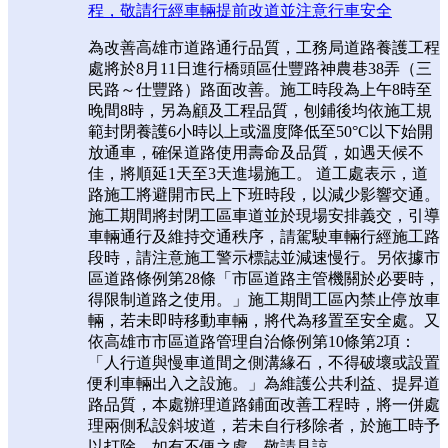
程，敬請行經車輛提前改道並注意行車安全
為改善高雄市道路通行品質，工務局道路養護工程
處將於8月11日進行橋頭區仕豐路神農巷38弄（三
民路～仕豐路）路面改善。施工時段為上午8時至
晚間8時，另為顧及工程品質，刨鋪後均依施工規
範封閉養護6小時以上或溫度降低至50°C以下始開
放通車，確保道路使用壽命及品質，如遇天候不
佳，將順延1天至3天進場施工。 道工處表示，道
路施工將避開市民上下班時段，以減少影響交通。
施工期間將封閉工區車道並於現場安排義交，引導
車輛通行及維持交通秩序，請駕駛車輛行經施工路
段時，請注意施工警示標誌並減速慢行。另依據市
區道路條例第28條「市區道路主管機關於必要時，
得限制道路之使用。」施工期間工區內禁止停放車
輛，若未即時移動車輛，將代為移置至安全處。又
依高雄市市區道路管理自治條例第10條第2項：
「人行道與慢車道間之側溝緣石，不得破壞或設置
便利車輛出入之設施。」為維護公共利益、提昇道
路品質，本處辦理道路鋪面改善工程時，將一併處
理兩側私設斜坡道，若未自行移除者，於施工時予
以打除，如有不便之處，敬請見諒。