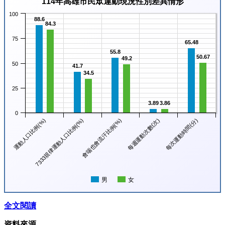
114年高雄市民眾運動現況性別差異情形
100
88.6
84.3
75
65.48
55.8
50.67
49.2
50
41.7
34.5
25
3.89
3.86
0
每週運動次數(次)
每次運動時間(分)
運動人口比例(%)
7333規律運動人口比例(%)
會喘也會流汗比例(%)
男
女
全文閱讀
資料來源