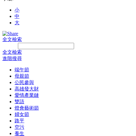
小
中
大
全文檢索
Search:
全文檢索
進階搜尋
端午節
母親節
公民參與
高雄發大財
愛情產業鏈
雙語
燈會藝術節
婦女節
路平
空污
養生