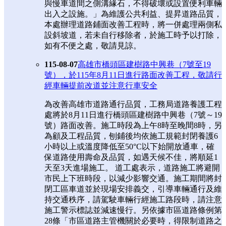
與慢車道間之側溝緣石，不得破壞或設置便利車輛
出入之設施。」為維護公共利益、提昇道路品質，
本處辦理道路鋪面改善工程時，將一併處理兩側私
設斜坡道，若未自行移除者，於施工時予以打除，
如有不便之處，敬請見諒。
115-08-07
高雄市橋頭區建樹路中興巷（7號至19
號），於115年8月11日進行路面改善工程，敬請行
經車輛提前改道並注意行車安全
為改善高雄市道路通行品質，工務局道路養護工程
處將於8月11日進行橋頭區建樹路中興巷（7號～19
號）路面改善。施工時段為上午8時至晚間8時，另
為顧及工程品質，刨鋪後均依施工規範封閉養護6
小時以上或溫度降低至50°C以下始開放通車，確
保道路使用壽命及品質，如遇天候不佳，將順延1
天至3天進場施工。 道工處表示，道路施工將避開
市民上下班時段，以減少影響交通。施工期間將封
閉工區車道並於現場安排義交，引導車輛通行及維
持交通秩序，請駕駛車輛行經施工路段時，請注意
施工警示標誌並減速慢行。另依據市區道路條例第
28條「市區道路主管機關於必要時，得限制道路之