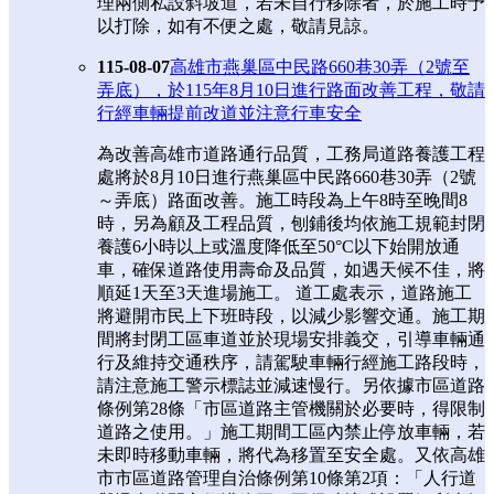
理兩側私設斜坡道，若未自行移除者，於施工時予
以打除，如有不便之處，敬請見諒。
115-08-07
高雄市燕巢區中民路660巷30弄（2號至
弄底），於115年8月10日進行路面改善工程，敬請
行經車輛提前改道並注意行車安全
為改善高雄市道路通行品質，工務局道路養護工程
處將於8月10日進行燕巢區中民路660巷30弄（2號
～弄底）路面改善。施工時段為上午8時至晚間8
時，另為顧及工程品質，刨鋪後均依施工規範封閉
養護6小時以上或溫度降低至50°C以下始開放通
車，確保道路使用壽命及品質，如遇天候不佳，將
順延1天至3天進場施工。 道工處表示，道路施工
將避開市民上下班時段，以減少影響交通。施工期
間將封閉工區車道並於現場安排義交，引導車輛通
行及維持交通秩序，請駕駛車輛行經施工路段時，
請注意施工警示標誌並減速慢行。另依據市區道路
條例第28條「市區道路主管機關於必要時，得限制
道路之使用。」施工期間工區內禁止停放車輛，若
未即時移動車輛，將代為移置至安全處。又依高雄
市市區道路管理自治條例第10條第2項：「人行道