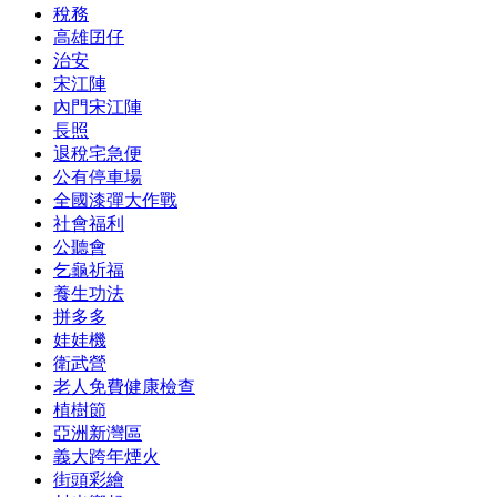
稅務
高雄囝仔
治安
宋江陣
內門宋江陣
長照
退稅宅急便
公有停車場
全國漆彈大作戰
社會福利
公聽會
乞龜祈福
養生功法
拼多多
娃娃機
衛武營
老人免費健康檢查
植樹節
亞洲新灣區
義大跨年煙火
街頭彩繪