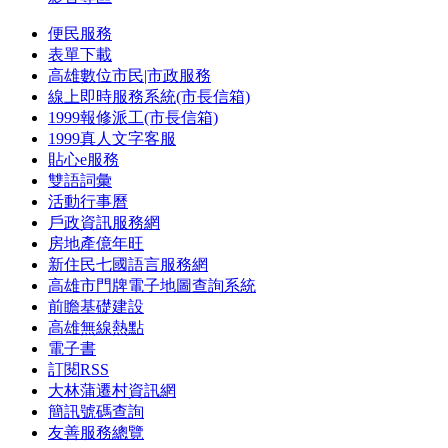
便民服務
表單下載
高雄數位市民|市政服務
線上即時服務系統(市長信箱)
1999報修派工(市長信箱)
1999真人文字客服
貼心e服務
雙語詞彙
活動行事曆
戶政資訊服務網
房地產億年旺
新住民七國語言服務網
高雄市門牌電子地圖查詢系統
前瞻基礎建設
高雄無線熱點
電子書
訂閱RSS
大林蒲遷村資訊網
簡訊號碼查詢
友善服務總覽