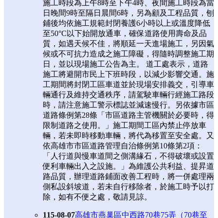
施工時段為上午8時至下午4時、夜間施工時段為當
日晚間9時至隔日晨間6時，另為顧及工程品質，刨
鋪後均依施工規範封閉養護6小時以上或溫度降低
至50°C以下始開放通車，確保道路使用壽命及品
質，如遇天候不佳，將順延一天進場施工，另因氣
候或不可抗力造成之施工障礙，得隨時調整施工期
日，並以現場施工公告為主。 道工處表示，道路
施工將避開市民上下班時段，以減少影響交通。施
工期間將封閉工區車道並於現場安排義交，引導車
輛通行及維持交通秩序，請駕駛車輛行經施工路段
時，請注意施工警示標誌並減速慢行。另依據市區
道路條例第28條「市區道路主管機關於必要時，得
限制道路之使用。」施工期間工區內禁止停放車
輛，若未即時移動車輛，將代為移置至安全處。又
依高雄市市區道路管理自治條例第10條第2項：
「人行道與慢車道間之側溝緣石，不得破壞或設置
便利車輛出入之設施。」為維護公共利益、提昇道
路品質，辦理道路鋪面改善工程時，將一併處理兩
側私設斜坡道，若未自行移除者，於施工時予以打
除，如有不便之處，敬請見諒。
115-08-07
高雄市燕巢區中西路70巷75弄（70巷至