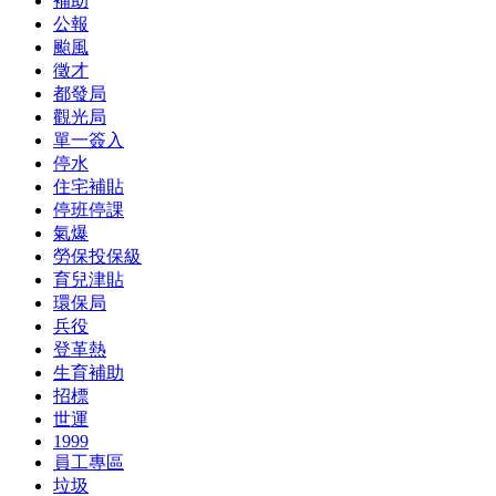
補助
公報
颱風
徵才
都發局
觀光局
單一簽入
停水
住宅補貼
停班停課
氣爆
勞保投保級
育兒津貼
環保局
兵役
登革熱
生育補助
招標
世運
1999
員工專區
垃圾