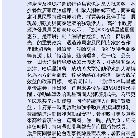
洋廚房及哈瑪星周邊特色店家也迎來大批遊客，不
少餐飲店家座無虛席、排隊人潮絡繹不絕，商圈處
處可見民眾持優惠券消費、採買美食及伴手禮，展
現暑期觀光與商圈經濟的強勁活力。 高雄市政府
經濟發展局長廖泰翔表示，「旗津X哈瑪星盛夏優
惠券」是市府推動「演唱會經濟」結合「節慶觀
光」的重要政策，透過跨局處及民間店家的合作，
串聯演唱會、風箏節、渡輪交通、旅宿及特色商圈
等資源，以「搭渡輪、聽演唱會、住一晚、品美
食」四大消費情境發放30元優惠券，引導遊客深入
旗津、哈瑪星消費，成功將大型活動帶來的人潮轉
化為地方商圈商機，達成活絡在地經濟、擴大觀光
效益的政策目標。 經發局指出，「旗津X哈瑪星盛
夏優惠券」推出後，首週末各發放據點兌換情形踴
躍，帶動旗津及哈瑪星商圈人潮明顯成長。為讓更
多民眾共享活動優惠，同時持續擴大商圈消費效
益，市府第一時間啟動加強推動與資源調度機制，
持續精進活動服務與動線安排，希望吸引更多遊客
來高雄看演唱會、逛商圈、住一晚、品美食，延長
停留時間，持續帶動暑期觀光與商圈消費成長。
旗后商圈發展協會理事長陳昱宏表示，暑假向來是