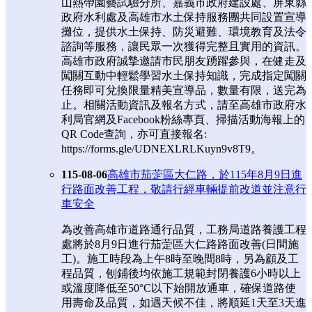
山熱帶園藝試驗分所、嘉義市政府建設處、屏東縣
政府水利處及高雄市水土保持服務團共同設置宣導
攤位，提供水土保持、防災避難、環境教育及法令
諮詢等服務，讓民眾一次獲得完整且實用的資訊。
高雄市政府誠摯邀請市民朋友踴躍參與，在健走及
闖關互動中輕鬆學習水土保持知識，完成指定闖關
任務即可兌換限量精美宣導品，數量有限，送完為
止。相關活動資訊及報名方式，請至高雄市政府水
利局官網及Facebook粉絲專頁、掃描活動海報上的
QR Code查詢，亦可直接報名:
https://forms.gle/UDNEXLRLKuyn9v8T9。
115-08-06
高雄市茄萣區大仁路，於115年8月9日進
行路面改善工程，敬請行經車輛提前改道並注意行
車安全
為改善高雄市道路通行品質，工務局道路養護工程
處將於8月9日進行茄萣區大仁路路面改善(日間施
工)。施工時段為上午8時至晚間8時，另為顧及工
程品質，刨鋪後均依施工規範封閉養護6小時以上
或溫度降低至50°C以下始開放通車，確保道路使
用壽命及品質，如遇天候不佳，將順延1天至3天進