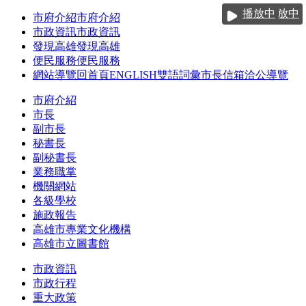
跳到主要內容區塊
播放中
播放中
播放中
播放中
市府介紹
市府介紹
市政資訊
市政資訊
發現高雄
發現高雄
便民服務
便民服務
網站導覽
回首頁
ENGLISH
雙語詞彙
市長信箱
洽公導覽
市府介紹
市長
副市長
秘書長
副秘書長
業務職掌
機關網站
各級學校
施政報告
高雄市專業文化機構
高雄市立圖書館
市政資訊
市政行程
重大政策