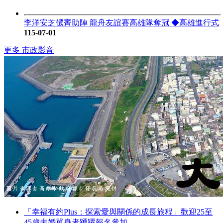
李洋安芝儇齊助陣 龍舟友誼賽高雄隊奪冠 ◆高雄進行式
115-07-01
更多 市政影音
「幸福有約Plus：探索愛與關係的成長旅程」歡迎25至
45歲未婚單身者踴躍報名參加