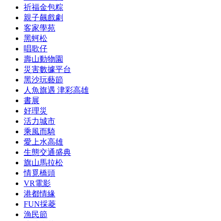
祈福金包粽
親子飆戲劇
客家學苑
黑蚵松
唱歌仔
壽山動物園
災害數據平台
黑沙玩藝節
人魚旗遇 津彩高雄
書展
好理災
活力城市
乘風而騎
愛上水高雄
生態交通盛典
旗山馬拉松
情覓橋頭
VR電影
港都情緣
FUN採菱
漁民節