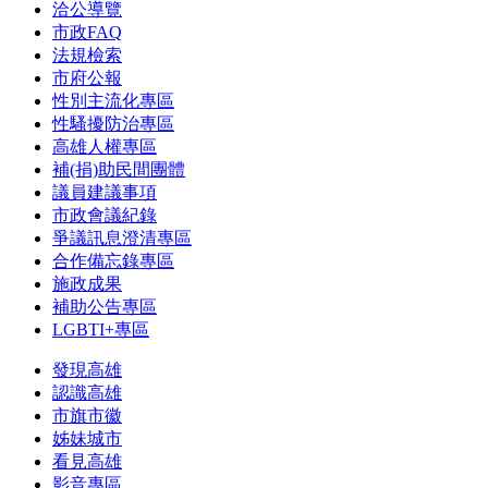
洽公導覽
市政FAQ
法規檢索
市府公報
性別主流化專區
性騷擾防治專區
高雄人權專區
補(捐)助民間團體
議員建議事項
市政會議紀錄
爭議訊息澄清專區
合作備忘錄專區
施政成果
補助公告專區
LGBTI+專區
發現高雄
認識高雄
市旗市徽
姊妹城市
看見高雄
影音專區