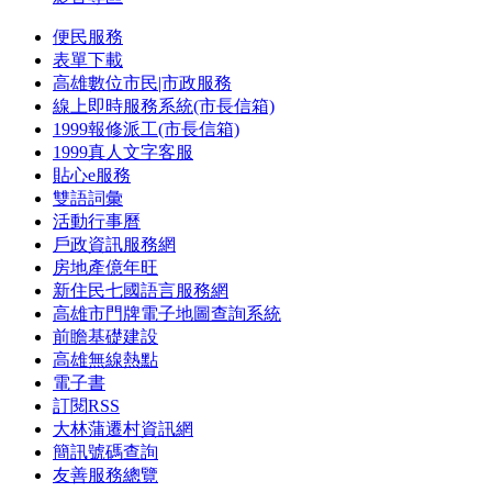
便民服務
表單下載
高雄數位市民|市政服務
線上即時服務系統(市長信箱)
1999報修派工(市長信箱)
1999真人文字客服
貼心e服務
雙語詞彙
活動行事曆
戶政資訊服務網
房地產億年旺
新住民七國語言服務網
高雄市門牌電子地圖查詢系統
前瞻基礎建設
高雄無線熱點
電子書
訂閱RSS
大林蒲遷村資訊網
簡訊號碼查詢
友善服務總覽