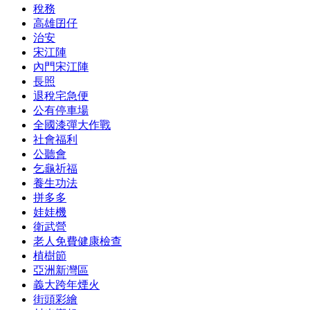
稅務
高雄囝仔
治安
宋江陣
內門宋江陣
長照
退稅宅急便
公有停車場
全國漆彈大作戰
社會福利
公聽會
乞龜祈福
養生功法
拼多多
娃娃機
衛武營
老人免費健康檢查
植樹節
亞洲新灣區
義大跨年煙火
街頭彩繪