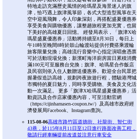
特地走訪充滿歷史風情的哈瑪星及海景迷人的旗
津，恰巧遇上旗津風箏節，各式大型造型風箏在天
空中迎風飛舞，令人印象深刻，再搭配盛夏優惠券
享受美食與購物優惠，讓整趟旅程更加充實，也留
下美好的高雄夏日回憶。 經發局表示，「旗津X哈
瑪星盛夏優惠券」活動將持續至8月30日，每日上
午10時至晚間8時於鼓山輪渡站提供付費搭乘渡輪
旅客限量兌換；高雄流行音樂中心指定演唱會憑票
可於活動現場兌換；新濱町海洋廚房當日累積消費
滿100元可至服務台兌換；旗津、哈瑪星合作飯店
及民宿則依入住人數贈送優惠券。歡迎全台民眾把
握暑假造訪高雄，規劃跨夜旅遊行程，體驗港灣城
市獨特的夏日魅力，同時享受購物、美食及文化活
動一次滿足。 更多「旗津X哈瑪星盛夏優惠券」活
動資訊及合作店家優惠內容，可至活動官網
（https://cijinhamasen-coupon.tw/）及高雄市政府經
濟發展局Facebook、Instagram查詢。
115-08-06
高雄市路竹區道德街、社龍街、智仁街
43巷，於115年8月11日至12日進行路面改善工程，
敬請行經車輛提前改道並注意行車安全