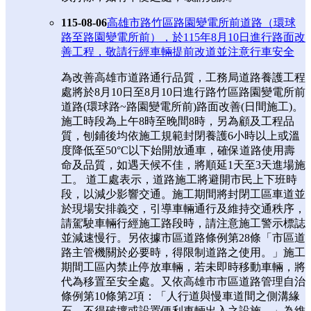
115-08-06
高雄市路竹區路園變電所前道路（環球
路至路園變電所前），於115年8月10日進行路面改
善工程，敬請行經車輛提前改道並注意行車安全
為改善高雄市道路通行品質，工務局道路養護工程
處將於8月10日至8月10日進行路竹區路園變電所前
道路(環球路~路園變電所前)路面改善(日間施工)。
施工時段為上午8時至晚間8時，另為顧及工程品
質，刨鋪後均依施工規範封閉養護6小時以上或溫
度降低至50°C以下始開放通車，確保道路使用壽
命及品質，如遇天候不佳，將順延1天至3天進場施
工。 道工處表示，道路施工將避開市民上下班時
段，以減少影響交通。施工期間將封閉工區車道並
於現場安排義交，引導車輛通行及維持交通秩序，
請駕駛車輛行經施工路段時，請注意施工警示標誌
並減速慢行。另依據市區道路條例第28條「市區道
路主管機關於必要時，得限制道路之使用。」施工
期間工區內禁止停放車輛，若未即時移動車輛，將
代為移置至安全處。又依高雄市市區道路管理自治
條例第10條第2項：「人行道與慢車道間之側溝緣
石，不得破壞或設置便利車輛出入之設施。」為維