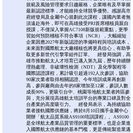
規範及風險管理要求日趨嚴格，企業唯有及早掌握
最新認證標準，才能維持全球競爭優勢。感謝高市
府經發局及金屬中心規劃此次課程，讓國內業者無
須遠赴海外，即可在高雄接受PRI首席稽核員親自
授課，不僅深入掌握AC7108新版規範重點，更學
習如何預防稽核不符合事項（NCR），大幅縮短
企業因應2027年新版認證的準備時程與培訓成本，
未來面對國際航太大廠稽核也將更具信心，有助爭
取更多新世代引擎零組件訂單。 經發局強調，高
雄市推動航太人才培育已邁入第九屆，歷年持續辦
理熱處理、非破壞性檢測（NDT）及化學製程等
國際認證課程，累計吸引超過192人次參訓，協助
90家次業者取得相關認證。今年培訓成果再創新
高，參與廠商由去年的8家增加至12家，參訓人數
成長90%，更吸引台中、桃園等地航太業者跨區參
與，充分展現高雄航太培訓平台的專業口碑及對全
台產業的高度吸引力。 經發局表示，為持續協助
業者接軌國際供應鏈，將於8月10日攜手金屬中心
開辦「航太品質系統AS9100培訓課程」。AS9100
是全球航太產業品質管理的重要標準，也是企業進
入國際航太供應鏈的基本門檻，更是傳統製造業邁