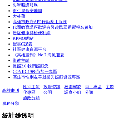
失智照護服務
衛生局食安地圖
大林蒲
高雄市政府APP行動應用服務
代間教育講座歡迎有興趣民眾踴躍報名參加
癌症健康篩檢便利網
KPMO網站
醫事C課表
社區健康資源平台
《高雄畫刊》No.7 海風迎夏
衛教主軸
長照2.0 我們照顧您
COVID-19疫苗加一專區
高雄市性別友善就業與照顧資源專區
性別主流
政府資訊
校園霸凌
員工專區
主題
高雄畫刊
化專區
公開
調查小組
分類
施政分類
服務分類
統計雄透明