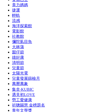
美力媽媽
捷運
輕軌
流感
海洋探索館
電影館
社教館
彌陀虱目魚
大林蒲
囡仔節
雄好康
清明節
兒童節
太陽光電
兒童發展篩檢月
萬曆萬象
集盒‧KUBIC
遇見初LOVE
勞工愛健康
祈聰賜慧 金榜題名
青年文學獎