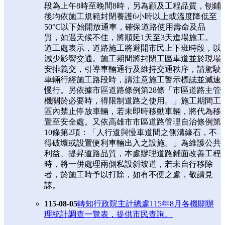
段為上午8時至晚間8時，另為顧及工程品質，刨鋪
後均依施工規範封閉養護6小時以上或溫度降低至
50°C以下始開放通車，確保道路使用壽命及品
質，如遇天候不佳，將順延1天至3天進場施工。
道工處表示，道路施工將避開市民上下班時段，以
減少影響交通。施工期間將封閉工區車道並於現場
安排義交，引導車輛通行及維持交通秩序，請駕駛
車輛行經施工路段時，請注意施工警示標誌並減速
慢行。另依據市區道路條例第28條「市區道路主管
機關於必要時，得限制道路之使用。」施工期間工
區內禁止停放車輛，若未即時移動車輛，將代為移
置至安全處。又依高雄市市區道路管理自治條例第
10條第2項：「人行道與慢車道間之側溝緣石，不
得破壞或設置便利車輛出入之設施。」為維護公共
利益、提昇道路品質，本處辦理道路鋪面改善工程
時，將一併處理兩側私設斜坡道，若未自行移除
者，於施工時予以打除，如有不便之處，敬請見
諒。
115-08-05
轉知行政院主計總處115年8月各機關辦
理統計調查一覽表，提供市民查詢。