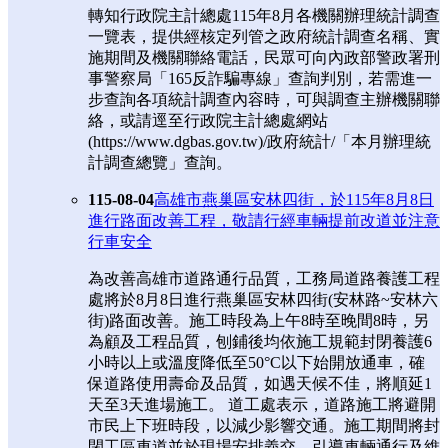
轉知行政院主計總處115年8月各機關辦理統計調查
一覽表，提供經核定列管之政府統計調查名稱、實
施期間及機關聯絡電話，民眾可向內政部警政署刑
事警察局「165反詐騙專線」查詢判別，若需進一
步查詢各項統計調查內容時，可與調查主辦機關聯
絡，或請逕至行政院主計總處網站
(https://www.dgbas.gov.tw)/政府統計/「本月辦理統
計調查總覽」查詢。
115-08-04
高雄市燕巢區安林四街，於115年8月8日
進行路面改善工程，敬請行經車輛提前改道並注意
行車安全
為改善高雄市道路通行品質，工務局道路養護工程
處將於8月8日進行燕巢區安林四街(安林路~安林六
街)路面改善。施工時段為上午8時至晚間8時，另
為顧及工程品質，刨鋪後均依施工規範封閉養護6
小時以上或溫度降低至50°C以下始開放通車，確
保道路使用壽命及品質，如遇天候不佳，將順延1
天至3天進場施工。 道工處表示，道路施工將避開
市民上下班時段，以減少影響交通。施工期間將封
閉工區車道並於現場安排義交，引導車輛通行及維