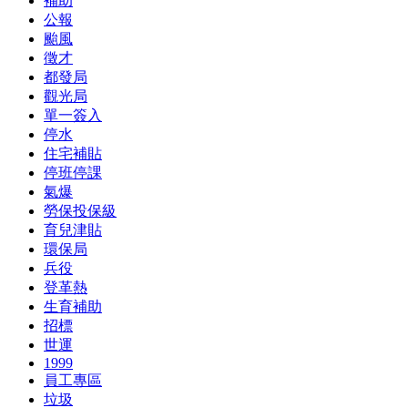
補助
公報
颱風
徵才
都發局
觀光局
單一簽入
停水
住宅補貼
停班停課
氣爆
勞保投保級
育兒津貼
環保局
兵役
登革熱
生育補助
招標
世運
1999
員工專區
垃圾