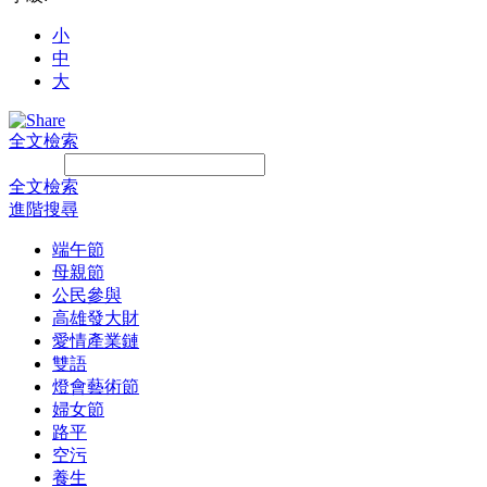
小
中
大
全文檢索
Search:
全文檢索
進階搜尋
端午節
母親節
公民參與
高雄發大財
愛情產業鏈
雙語
燈會藝術節
婦女節
路平
空污
養生