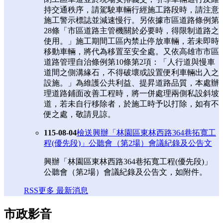
持交通秩序，請駕駛車輛行經施工路段時，請注意
施工警示標誌並減速慢行。另依據市區道路條例第
28條「市區道路主管機關於必要時，得限制道路之
使用。」施工期間工區內禁止停放車輛，若未即時
移動車輛，將代為移置至安全處。又依高雄市市區
道路管理自治條例第10條第2項：「人行道與慢車
道間之側溝緣石，不得破壞或設置便利車輛出入之
設施。」為維護公共利益、提昇道路品質，本處辦
理道路鋪面改善工程時，將一併處理兩側私設斜坡
道，若未自行移除者，於施工時予以打除，如有不
便之處，敬請見諒。
115-08-04
檢送興辦「林園區東林西路364巷拓寬工
程(優先段)」公聽會（第2場）會議紀錄及公告文
興辦「林園區東林西路364巷拓寬工程(優先段)」
公聽會（第2場）會議紀錄及公告文，如附件。
RSS
更多 最新消息
市政影音