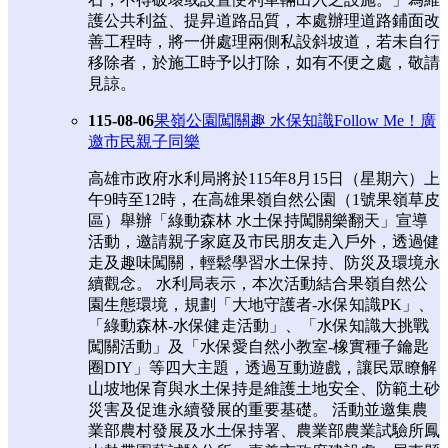
護公共利益、提昇道路品質，本處辦理道路鋪面改
善工程時，將一併處理兩側私設斜坡道，若未自行
移除者，於施工時予以打除，如有不便之處，敬請
見諒。
115-08-06
果嶺公園闖關趣 水保知識Follow Me！廣
邀市民親子同樂
高雄市政府水利局將於115年8月15日（星期六）上
午9時至12時，在高雄果嶺自然公園（1號果嶺草皮
區）舉辦「綠動森林 水土保持闖關樂翻天」宣導
活動，邀請親子家庭及市民朋友走入戶外，透過健
走及趣味闖關，輕鬆學習水土保持、防災及環境永
續觀念。 水利局表示，本次活動結合果嶺自然公
園生態環境，規劃「大地守護者-水保知識PK」、
「綠動森林-水保健走活動」、「水保知識大挑戰
闖關活動」及「水保愛自然小教室-橡實種子鑰匙
圈DIY」等四大主題，透過互動遊戲，讓民眾瞭解
山坡地保育與水土保持是維護土地安全、防範土砂
災害及促進永續發展的重要基礎。 活動並邀集農
業部農村發展及水土保持署、農業部農業試驗所鳳