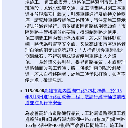
場施工。 道工處表示，道路施工將避開市民上下
班時段，以減少影響交通。施工期間將封閉工區車
道並於現場安排義交，引導車輛通行及維持交通秩
序，請駕駛車輛行經施工路段時，請注意施工警示
標誌並減速慢行。另依據市區道路條例第28條「市
區道路主管機關於必要時，得限制道路之使用。」
施工期間工區內禁止停放車輛，若未即時移動車
輛，將代為移置至安全處。又依高雄市市區道路管
理自治條例第10條第2項：「人行道與慢車道間之
側溝緣石，不得破壞或設置便利車輛出入之設
施。」為維護公共利益、提昇道路品質，本處辦理
道路鋪面改善工程時，將一併處理兩側私設斜坡
道，若未自行移除者，於施工時予以打除，如有不
便之處，敬請見諒。
115-08-06
高雄市湖內區湖中路378巷28弄，於115
年8月8日進行路面改善工程，敬請行經車輛提前改
道並注意行車安全
為改善高雄市道路通行品質，工務局道路養護工程
處將於8月8日進行湖內區湖中路378巷28弄(保生路
165巷~湖中路460巷)路面改善(日間施工)。施工時