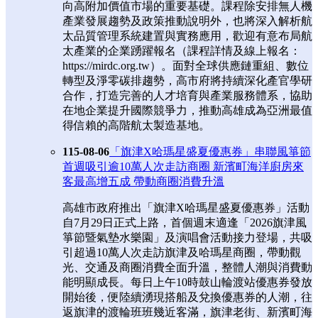
向高附加價值市場的重要基礎。課程除安排無人機
產業發展趨勢及政策推動說明外，也將深入解析航
太品質管理系統建置與實務應用，歡迎有意布局航
太產業的企業踴躍報名（課程詳情及線上報名：
https://mirdc.org.tw）。面對全球供應鏈重組、數位
轉型及淨零碳排趨勢，高市府將持續深化產官學研
合作，打造完善的人才培育與產業服務體系，協助
在地企業提升國際競爭力，推動高雄成為亞洲最值
得信賴的高階航太製造基地。
115-08-06
「旗津X哈瑪星盛夏優惠券」串聯風箏節
首週吸引逾10萬人次走訪商圈 新濱町海洋廚房來
客最高增五成 帶動商圈消費升溫
高雄市政府推出「旗津X哈瑪星盛夏優惠券」活動
自7月29日正式上路，首個週末適逢「2026旗津風
箏節暨氣墊水樂園」及演唱會活動接力登場，共吸
引超過10萬人次走訪旗津及哈瑪星商圈，帶動觀
光、交通及商圈消費全面升溫，整體人潮與消費動
能明顯成長。每日上午10時鼓山輪渡站優惠券發放
開始後，便陸續湧現搭船及兌換優惠券的人潮，往
返旗津的渡輪班班幾近客滿，旗津老街、新濱町海