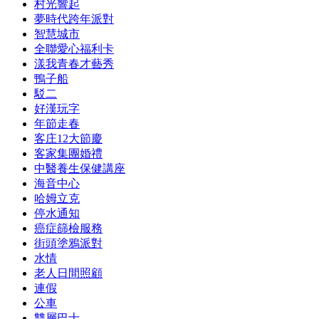
村光響起
夢時代跨年派對
智慧城市
全聯愛心福利卡
漾我青春才藝秀
鴨子船
駁二
好漢玩字
年節走春
客庄12大節慶
客家集團婚禮
中醫養生保健講座
海音中心
哈姆立克
停水通知
癌症篩檢服務
街頭塗鴉派對
水情
老人日間照顧
連假
公車
雙層巴士