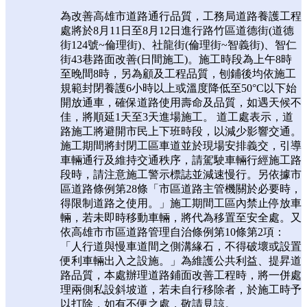
為改善高雄市道路通行品質，工務局道路養護工程
處將於8月11日至8月12日進行路竹區道德街(道德
街124號~倫理街)、社龍街(倫理街~智義街)、智仁
街43巷路面改善(日間施工)。施工時段為上午8時
至晚間8時，另為顧及工程品質，刨鋪後均依施工
規範封閉養護6小時以上或溫度降低至50°C以下始
開放通車，確保道路使用壽命及品質，如遇天候不
佳，將順延1天至3天進場施工。 道工處表示，道
路施工將避開市民上下班時段，以減少影響交通。
施工期間將封閉工區車道並於現場安排義交，引導
車輛通行及維持交通秩序，請駕駛車輛行經施工路
段時，請注意施工警示標誌並減速慢行。另依據市
區道路條例第28條「市區道路主管機關於必要時，
得限制道路之使用。」施工期間工區內禁止停放車
輛，若未即時移動車輛，將代為移置至安全處。又
依高雄市市區道路管理自治條例第10條第2項：
「人行道與慢車道間之側溝緣石，不得破壞或設置
便利車輛出入之設施。」為維護公共利益、提昇道
路品質，本處辦理道路鋪面改善工程時，將一併處
理兩側私設斜坡道，若未自行移除者，於施工時予
以打除，如有不便之處，敬請見諒。