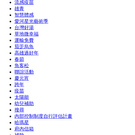
流感疫苗
雄青
智慧體感
愛河星光藝術季
台灣好湯
草地微幸福
運輸免費
茄萣烏魚
高雄過好年
春節
魚客松
聯誼活動
慶元宵
跨年
疫苗
太陽能
幼兒補助
搜尋
內部控制制度自行評估計畫
哈瑪星
府內信箱