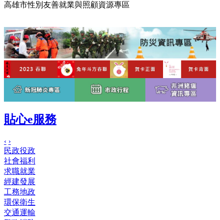
高雄市性別友善就業與照顧資源專區
貼心e服務
‹
›
民政役政
社會福利
求職就業
經建發展
工務地政
環保衛生
交通運輸