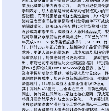
內航太供應鏈企業的學員完成訓練，為我國航太產
業強化國際競爭力再添助力。 高市府經發局長廖
泰翔表示，航太產業是展現國家高端製造實力的重
要指標，而高雄更是台灣航太製造重鎮，其中化學
製程及表面處理技術更是飛機引擎零組件不可或缺
的關鍵環節。隨著LEAP等新世代節能型飛機引擎
逐步成為市場主流，國際航太大廠對產品品質、製
程可靠度及永續管理要求持續提升。PRI已於2025
年完成NADCAP化學製程認證標準（AC7108）修
訂，預計2027年正式實施，新版除提升品質管理要
求外，更納入綠色化學製程、環境永續及風險管理
等重點項目，對供應鏈提出更高標準。 廖泰翔指
出，市府超前部署辦理此次進階認證培訓，特別邀
請PRI首席稽核員Lum Chee-Soon來台授課，協助
業者掌握新版條文重點、稽核要求及常見缺失，降
低制度轉換成本，加速完成新版認證準備。依據經
濟部統計，114年我國航太產業產值達1,612億元，
其中高雄約483億元，占全國近三成，目前已聚集
岡山、路竹及仁武等地22家航太核心廠商，形成完
整且具國際競爭力的航太製造聚落。 代表受訓業
者獲頒結業證書的漢翔航空工業代表周耘平工程師
表示，隨著國際航太供應鏈對綠色化學製程、永續