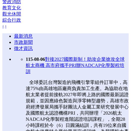
警政消防
教育文化
觀光休閒
綜合行政
‹
›
最新消息
市政新聞
徵才資訊
115-08-06
對接2027國際新制！助攻企業搶攻全球
航太商機 高市府攜手PRI辦NADCAP化學製程培
訓
全球委託台灣製造的飛機引擎零組件訂單中，高
達75%由高雄地區廠商負責加工生產。為協助在地
航太業者提前接軌2027年即將上路的國際最新認證
規範，並因應綠色製造與淨零轉型趨勢，高雄市政
府經濟發展局攜手財團法人金屬工業研究發展中心
及國際航太認證機構PRI，共同辦理「2026航太
NADCAP化學製程進階認證培訓課程」，全期28
小時課程於今（6）日圓滿結訓，共有19位來自國