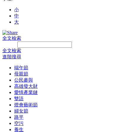
小
中
大
全文檢索
Search:
全文檢索
進階搜尋
端午節
母親節
公民參與
高雄發大財
愛情產業鏈
雙語
燈會藝術節
婦女節
路平
空污
養生