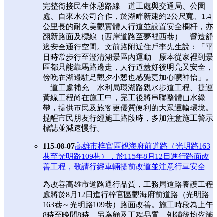
完整銜接民生休憩路線，道工處與交通局、公園
處、自來水公司合作，於湖畔新建約2公尺寬、1.4
公里長的耐久美觀實體人行道並設置安全欄杆，亦
翻新路面及標線（西岸道路至夢裡西巷），營造舒
適安全通行空間。文前路附近住戶李先生說：「平
日時常步行至澄清湖景區內運動，原本從家裡到景
區都只能靠馬路邊走，人行道蓋好後明亮又安全，
傍晚在湖邊駐足觀夕小憩也感覺更加心曠神怡」。
道工處補充，水利局環湖路親水步道工程、捷運
黃線工程尚在施工中，完工後將串聯整體山水綠
帶，提供市民及旅客更優質便利的大眾運輸環境。
提醒市民朋友行經施工路段時，多加注意施工警示
標誌並減速慢行。
115-08-07
高雄市梓官區觀海府前道路（光明路163
巷至光明路109巷），於115年8月12日進行路面改
善工程，敬請行經車輛提前改道並注意行車安全
為改善高雄市道路通行品質，工務局道路養護工程
處將於8月12日進行梓官區觀海府前道路（光明路
163巷～光明路109巷）路面改善。施工時段為上午
8時至晚間8時，另為顧及工程品質，刨鋪後均依施