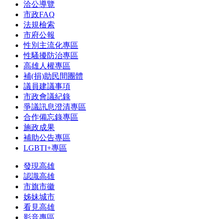
洽公導覽
市政FAQ
法規檢索
市府公報
性別主流化專區
性騷擾防治專區
高雄人權專區
補(捐)助民間團體
議員建議事項
市政會議紀錄
爭議訊息澄清專區
合作備忘錄專區
施政成果
補助公告專區
LGBTI+專區
發現高雄
認識高雄
市旗市徽
姊妹城市
看見高雄
影音專區