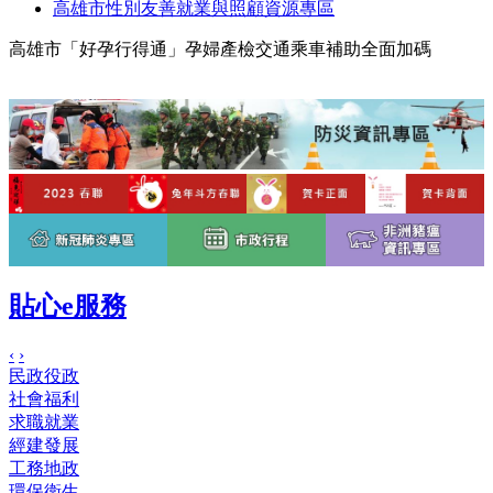
高雄市性別友善就業與照顧資源專區
高雄市「好孕行得通」孕婦產檢交通乘車補助全面加碼
貼心e服務
‹
›
民政役政
社會福利
求職就業
經建發展
工務地政
環保衛生