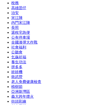
稅務
高雄囝仔
治安
宋江陣
內門宋江陣
長照
退稅宅急便
公有停車場
全國漆彈大作戰
社會福利
公聽會
乞龜祈福
養生功法
拼多多
娃娃機
衛武營
老人免費健康檢查
植樹節
亞洲新灣區
義大跨年煙火
街頭彩繪