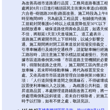
為改善高雄市道路通行品質，工務局道路養護工程
處將於8月11日進行橋頭區民主街東向車道(白樹路
六合巷~樹德路208巷)路面改善。施工時段為上午8
時至晚間8時，另為顧及工程品質，刨鋪後均依施
工規範封閉養護6小時以上或溫度降低至50°C以下
始開放通車，確保道路使用壽命及品質，如遇天候
不佳，將順延1天至3天進場施工。 道工處表示，
道路施工將避開市民上下班時段，以減少影響交
通。施工期間將封閉工區車道並於現場安排義交，
引導車輛通行及維持交通秩序，請駕駛車輛行經施
工路段時，請注意施工警示標誌並減速慢行。另依
據市區道路條例第28條「市區道路主管機關於必要
時，得限制道路之使用。」施工期間工區內禁止停
放車輛，若未即時移動車輛，將代為移置至安全
處。又依高雄市市區道路管理自治條例第10條第2
項：「人行道與慢車道間之側溝緣石，不得破壞或
設置便利車輛出入之設施。」為維護公共利益、提
昇道路品質，本處辦理道路鋪面改善工程時，將一
併處理兩側私設斜坡道，若未自行移除者，於施工
時予以打除，如有不便之處，敬請見諒。