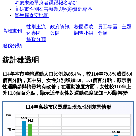
45歲未婚單身者踴躍報名參加
高雄市性別友善就業與照顧資源專區
衛生局食安地圖
性別主流
政府資訊
校園霸凌
員工專區
主題
高雄畫刊
化專區
公開
調查小組
分類
施政分類
服務分類
統計雄透明
114年本市整體運動人口比例為86.4%，較110年79.8%成長6.6
個百分點，其中男、女性分別增加8.0、5.4個百分點，顯示兩
性運動參與情形均有改善；在運動強度方面，女性較110年上
升11.0個百分點，顯示近年女性對運動強度認知已明顯轉變。
114年高雄市民眾運動現況性別差異情形
100
88.6
84.3
75
65.48