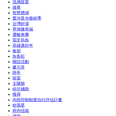
流感疫苗
雄青
智慧體感
愛河星光藝術季
台灣好湯
草地微幸福
運輸免費
茄萣烏魚
高雄過好年
春節
魚客松
聯誼活動
慶元宵
跨年
疫苗
太陽能
幼兒補助
搜尋
內部控制制度自行評估計畫
哈瑪星
府內信箱