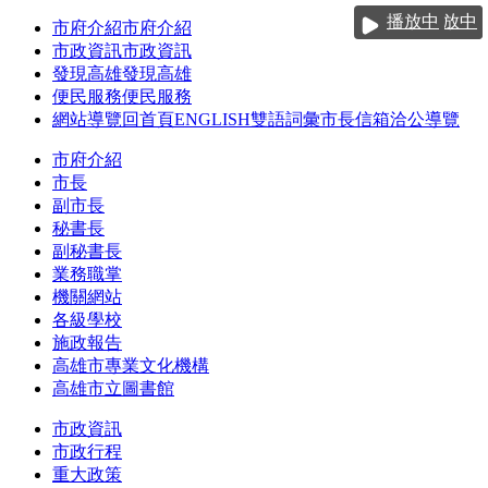
跳到主要內容區塊
播放中
播放中
播放中
播放中
市府介紹
市府介紹
市政資訊
市政資訊
發現高雄
發現高雄
便民服務
便民服務
網站導覽
回首頁
ENGLISH
雙語詞彙
市長信箱
洽公導覽
市府介紹
市長
副市長
秘書長
副秘書長
業務職掌
機關網站
各級學校
施政報告
高雄市專業文化機構
高雄市立圖書館
市政資訊
市政行程
重大政策