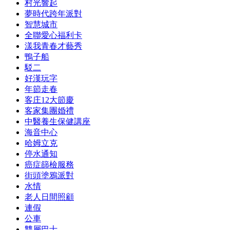
村光響起
夢時代跨年派對
智慧城市
全聯愛心福利卡
漾我青春才藝秀
鴨子船
駁二
好漢玩字
年節走春
客庄12大節慶
客家集團婚禮
中醫養生保健講座
海音中心
哈姆立克
停水通知
癌症篩檢服務
街頭塗鴉派對
水情
老人日間照顧
連假
公車
雙層巴士