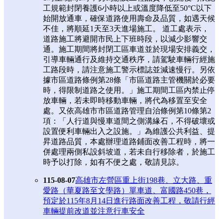
工規範封閉養護6小時以上或溫度降低至50°C以下
始開放通車，確保道路使用壽命及品質，如遇天候
不佳，將順延1天至3天進場施工。 道工處表示，
道路施工將避開市民上下班時段，以減少影響交
通。施工期間將封閉工區車道並於現場安排義交，
引導車輛通行及維持交通秩序，請駕駛車輛行經施
工路段時，請注意施工警示標誌並減速慢行。另依
據市區道路條例第28條「市區道路主管機關於必要
時，得限制道路之使用。」施工期間工區內禁止停
放車輛，若未即時移動車輛，將代為移置至安全
處。又依高雄市市區道路管理自治條例第10條第2
項：「人行道與慢車道間之側溝緣石，不得破壞或
設置便利車輛出入之設施。」為維護公共利益、提
昇道路品質，本處辦理道路鋪面改善工程時，將一
併處理兩側私設斜坡道，若未自行移除者，於施工
時予以打除，如有不便之處，敬請見諒。
115-08-07
高雄市左營區重上街198巷、立大路、重
愛路（華夏路至文學路）單車道、富國路450巷，
預定於115年8月14日進行路面改善工程，敬請行經
車輛提前改道並注意行車安全