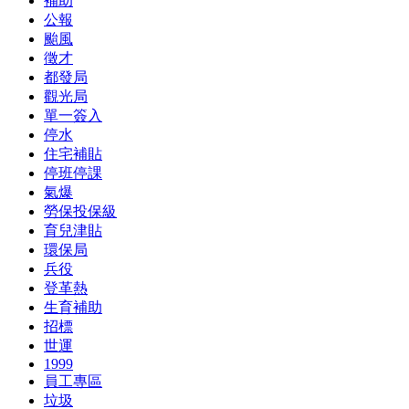
補助
公報
颱風
徵才
都發局
觀光局
單一簽入
停水
住宅補貼
停班停課
氣爆
勞保投保級
育兒津貼
環保局
兵役
登革熱
生育補助
招標
世運
1999
員工專區
垃圾