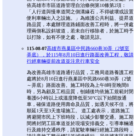
依高雄市市區道路管理自治條例第10條第2項：
「人行道與慢車道間之側溝緣石，不得破壞或設置
便利車輛出入之設施。」為維護公共利益、提昇道
路品質，本處辦理道路鋪面改善工程時，將一併處
理兩側私設斜坡道，若未自行移除者，於施工時予
以打除，如有不便之處，敬請見諒。
115-08-07
高雄市燕巢區中民路660巷30弄（2號至
弄底），於115年8月10日進行路面改善工程，敬請
行經車輛提前改道並注意行車安全
為改善高雄市道路通行品質，工務局道路養護工程
處將於8月10日進行燕巢區中民路660巷30弄（2號
～弄底）路面改善。施工時段為上午8時至晚間8
時，另為顧及工程品質，刨鋪後均依施工規範封閉
養護6小時以上或溫度降低至50°C以下始開放通
車，確保道路使用壽命及品質，如遇天候不佳，將
順延1天至3天進場施工。 道工處表示，道路施工
將避開市民上下班時段，以減少影響交通。施工期
間將封閉工區車道並於現場安排義交，引導車輛通
行及維持交通秩序，請駕駛車輛行經施工路段時，