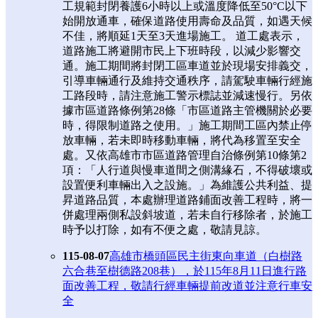
工規範封閉養護6小時以上或溫度降低至50°C以下
始開放通車，確保道路使用壽命及品質，如遇天候
不佳，將順延1天至3天進場施工。 道工處表示，
道路施工將避開市民上下班時段，以減少影響交
通。施工期間將封閉工區車道並於現場安排義交，
引導車輛通行及維持交通秩序，請駕駛車輛行經施
工路段時，請注意施工警示標誌並減速慢行。另依
據市區道路條例第28條「市區道路主管機關於必要
時，得限制道路之使用。」施工期間工區內禁止停
放車輛，若未即時移動車輛，將代為移置至安全
處。又依高雄市市區道路管理自治條例第10條第2
項：「人行道與慢車道間之側溝緣石，不得破壞或
設置便利車輛出入之設施。」為維護公共利益、提
昇道路品質，本處辦理道路鋪面改善工程時，將一
併處理兩側私設斜坡道，若未自行移除者，於施工
時予以打除，如有不便之處，敬請見諒。
115-08-07
高雄市橋頭區民主街東向車道（白樹路
六合巷至樹德路208巷），於115年8月11日進行路
面改善工程，敬請行經車輛提前改道並注意行車安
全