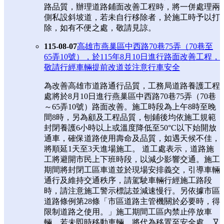
路品質，辦理道路鋪面改善工程時，將一併處理兩
側私設斜坡道，若未自行移除者，於施工時予以打
除，如有不便之處，敬請見諒。
115-08-07
高雄市燕巢區中西路70巷75弄（70巷至
65弄10號），於115年8月10日進行路面改善工程，
敬請行經車輛提前改道並注意行車安全
為改善高雄市道路通行品質，工務局道路養護工程
處將於8月10日進行燕巢區中西路70巷75弄（70巷
～65弄10號）路面改善。施工時段為上午8時至晚
間8時，另為顧及工程品質，刨鋪後均依施工規範
封閉養護6小時以上或溫度降低至50°C以下始開放
通車，確保道路使用壽命及品質，如遇天候不佳，
將順延1天至3天進場施工。 道工處表示，道路施
工將避開市民上下班時段，以減少影響交通。施工
期間將封閉工區車道並於現場安排義交，引導車輛
通行及維持交通秩序，請駕駛車輛行經施工路段
時，請注意施工警示標誌並減速慢行。另依據市區
道路條例第28條「市區道路主管機關於必要時，得
限制道路之使用。」施工期間工區內禁止停放車
輛，若未即時移動車輛，將代為移置至安全處。又