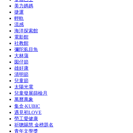
美力媽媽
捷運
輕軌
流感
海洋探索館
電影館
社教館
彌陀虱目魚
大林蒲
囡仔節
雄好康
清明節
兒童節
太陽光電
兒童發展篩檢月
萬曆萬象
集盒‧KUBIC
遇見初LOVE
勞工愛健康
祈聰賜慧 金榜題名
青年文學獎