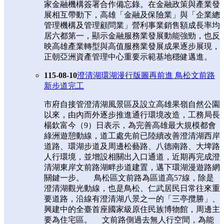
家金融機構簽署合作備忘錄。在金融政策與產業發
展相互帶動下，高雄「金融及保險業」與「企業總
管理機構及管理顧問業」營利事業銷售額成長率均
居六都第一，顯示金融服務業發展動能強勁，也反
映高雄產業轉型與高值服務業發展成果逐步展現，
正朝亞洲資產管理中心重要示範基地穩健邁進。
115-08-10
澄清湖環湖漫行版圖再前進 鳥松文前路
新步道完工
市府自接管澄清湖風景區及設立高雄果嶺自然公園
以來，由內而外逐步推進通行環境改造，工務局長
楊欽富今（9）日表示，為完善高雄最大規模都會
綠洲遊憩動線，道工處先前已陸續改善澄清湖西岸
道路、環湖步道及周邊松藝路、八德南路、大埤路
人行環境，並增設相關出入口通道，近期再完成澄
清湖東岸文前路湖畔步道建置，邁下環湖漫遊路網
關鍵一步。 鳥松區文前路為區道高57線，除是
澄清湖觀光動線，也是鳥松、仁武居民日常往來重
要道路，沿線有澄清湖八景之一的「三亭攬勝」、
興建中的全臺首座國家級原住民族博物館，周邊主
要為住宅區。 文前路側過去無人行空間，為能