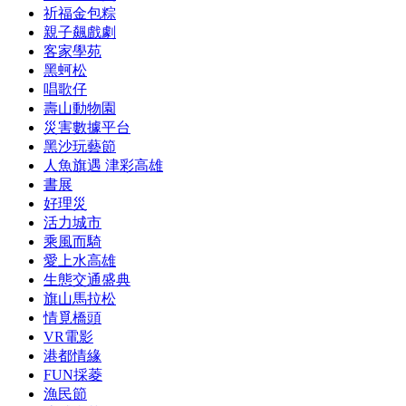
祈福金包粽
親子飆戲劇
客家學苑
黑蚵松
唱歌仔
壽山動物園
災害數據平台
黑沙玩藝節
人魚旗遇 津彩高雄
書展
好理災
活力城市
乘風而騎
愛上水高雄
生態交通盛典
旗山馬拉松
情覓橋頭
VR電影
港都情緣
FUN採菱
漁民節