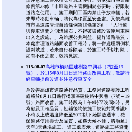
請注意施工警示標誌並減速慢行。另依據市區道路
條例第28條「市區道路主管機關於必要時，得限制
道路之使用。」施工期間工區內禁止停放車輛，若
未即時移動車輛，將代為移置至安全處。又依高雄
市市區道路管理自治條例第10條第2項：「人行道
與慢車道間之側溝緣石，不得破壞或設置便利車輛
出入之設施。」為維護公共利益、提昇道路品質，
本處辦理道路鋪面改善工程時，將一併處理兩側私
設斜坡道，若未自行移除者，於施工時予以打除，
如有不便之處，敬請見諒。
115-08-07
高雄市橋頭區建樹路中興巷（7號至19
號），於115年8月11日進行路面改善工程，敬請行
經車輛提前改道並注意行車安全
為改善高雄市道路通行品質，工務局道路養護工程
處將於8月11日進行橋頭區建樹路中興巷（7號～19
號）路面改善。施工時段為上午8時至晚間8時，另
為顧及工程品質，刨鋪後均依施工規範封閉養護6
小時以上或溫度降低至50°C以下始開放通車，確
保道路使用壽命及品質，如遇天候不佳，將順延1
天至3天進場施工。 道工處表示，道路施工將避開