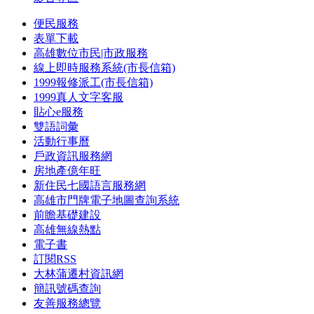
便民服務
表單下載
高雄數位市民|市政服務
線上即時服務系統(市長信箱)
1999報修派工(市長信箱)
1999真人文字客服
貼心e服務
雙語詞彙
活動行事曆
戶政資訊服務網
房地產億年旺
新住民七國語言服務網
高雄市門牌電子地圖查詢系統
前瞻基礎建設
高雄無線熱點
電子書
訂閱RSS
大林蒲遷村資訊網
簡訊號碼查詢
友善服務總覽