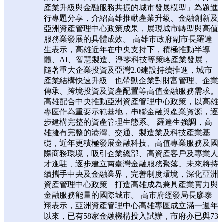
產業升級與金融服務共振的城市發展模型」為題進
行專題分享，介紹高雄推動產業升級、金融創新及
亞洲資產管理中心政策成果，展現城市轉型與高值
服務業發展的具體成效。 高雄市政府副市長羅達
生表示，高雄近年在中央支持下，積極推動半導
體、AI、智慧製造、淨零科技等策略產業發展，
隨著重大企業投資及亞灣2.0建設持續推進，城市
產業結構快速升級，也帶動企業對財富管理、企業
傳承、跨境投資及資產配置等高值金融服務需求。
高雄配合中央推動亞洲資產管理中心政策，以高雄
專區作為重要示範基地，串聯金融與產業資源，逐
步建構完整的資產管理生態系。 羅達生強調，高
雄擁有完整的港灣、交通、製造業及科技產業基
礎，近年更積極發展金融科技、高值專業服務及國
際商務環境，吸引企業總部、高資產客戶及專業人
才進駐，逐步建立南臺灣金融服務聚落。未來將持
續攜手中央及金融業界，完善制度環境，深化亞洲
資產管理中心政策，打造高雄成為兼具產業實力與
金融服務能量的國際城市。 高市府經發局長廖泰
翔表示，亞洲資產管理中心高雄專區成立滿一週年
以來，已有58家金融機構投入試辦，市府亦已與73