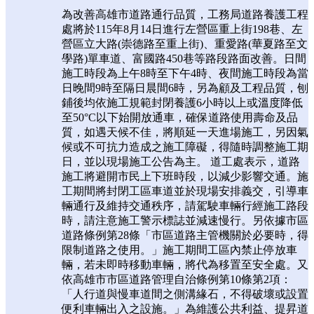
為改善高雄市道路通行品質，工務局道路養護工程
處將於115年8月14日進行左營區重上街198巷、左
營區立大路(崇德路至重上街)、重愛路(華夏路至文
學路)單車道、富國路450巷等路段路面改善。日間
施工時段為上午8時至下午4時、夜間施工時段為當
日晚間9時至隔日晨間6時，另為顧及工程品質，刨
鋪後均依施工規範封閉養護6小時以上或溫度降低
至50°C以下始開放通車，確保道路使用壽命及品
質，如遇天候不佳，將順延一天進場施工，另因氣
候或不可抗力造成之施工障礙，得隨時調整施工期
日，並以現場施工公告為主。 道工處表示，道路
施工將避開市民上下班時段，以減少影響交通。施
工期間將封閉工區車道並於現場安排義交，引導車
輛通行及維持交通秩序，請駕駛車輛行經施工路段
時，請注意施工警示標誌並減速慢行。另依據市區
道路條例第28條「市區道路主管機關於必要時，得
限制道路之使用。」施工期間工區內禁止停放車
輛，若未即時移動車輛，將代為移置至安全處。又
依高雄市市區道路管理自治條例第10條第2項：
「人行道與慢車道間之側溝緣石，不得破壞或設置
便利車輛出入之設施。」為維護公共利益、提昇道