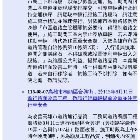
市民上下班時段，以減少影響交通。施工期間將封
閉工區車道並於現場安排義交，引導車輛通行及維
持交通秩序，請駕駛車輛行經施工路段時，請注意
施工警示標誌並減速慢行。另依據市區道路條例第
28條「市區道路主管機關於必要時，得限制道路之
使用。」施工期間工區內禁止停放車輛，若未即時
移動車輛，將代為移置至安全處。又依高雄市市區
道路管理自治條例第10條第2項：「人行道與慢車
道間之側溝緣石，不得破壞或設置便利車輛出入之
設施。」為維護公共利益、提昇道路品質，本處辦
理道路鋪面改善工程時，將一併處理兩側私設斜坡
道，若未自行移除者，於施工時予以打除，如有不
便之處，敬請見諒。
115-08-07
高雄市橋頭區合興街，於115年8月11日
進行路面改善工程，敬請行經車輛提前改道並注意
行車安全
為改善高雄市道路通行品質，工務局道路養護工程
處將於8月11日進行橋頭區合興街（興樹路字豪巷
19弄～合興街107巷）路面改善。施工時段為上午8
時至晚間8時，另為顧及工程品質，刨鋪後均依施