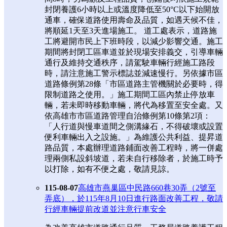
封閉養護6小時以上或溫度降低至50°C以下始開放
通車，確保道路使用壽命及品質，如遇天候不佳，
將順延1天至3天進場施工。 道工處表示，道路施
工將避開市民上下班時段，以減少影響交通。施工
期間將封閉工區車道並於現場安排義交，引導車輛
通行及維持交通秩序，請駕駛車輛行經施工路段
時，請注意施工警示標誌並減速慢行。另依據市區
道路條例第28條「市區道路主管機關於必要時，得
限制道路之使用。」施工期間工區內禁止停放車
輛，若未即時移動車輛，將代為移置至安全處。又
依高雄市市區道路管理自治條例第10條第2項：
「人行道與慢車道間之側溝緣石，不得破壞或設置
便利車輛出入之設施。」為維護公共利益、提昇道
路品質，本處辦理道路鋪面改善工程時，將一併處
理兩側私設斜坡道，若未自行移除者，於施工時予
以打除，如有不便之處，敬請見諒。
115-08-07
高雄市燕巢區中民路660巷30弄（2號至
弄底），於115年8月10日進行路面改善工程，敬請
行經車輛提前改道並注意行車安全