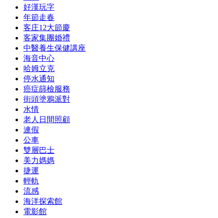
好漢玩字
年節走春
客庄12大節慶
客家集團婚禮
中醫養生保健講座
海音中心
哈姆立克
停水通知
癌症篩檢服務
街頭塗鴉派對
水情
老人日間照顧
連假
公車
雙層巴士
美力媽媽
捷運
輕軌
流感
海洋探索館
電影館