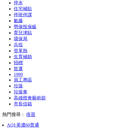
停水
住宅補貼
停班停課
氣爆
勞保投保級
育兒津貼
環保局
兵役
登革熱
生育補助
招標
世運
1999
員工專區
垃圾
垃圾車
高雄燈會藝術節
市長信箱
熱門搜尋：
疫苗
AQI:
美濃
60
普通