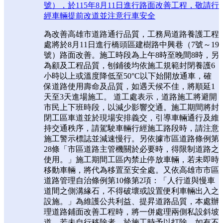
號），於115年8月11日進行路面改善工程，敬請行
經車輛提前改道並注意行車安全
為改善高雄市道路通行品質，工務局道路養護工程
處將於8月11日進行橋頭區建樹路中興巷（7號～19
號）路面改善。施工時段為上午8時至晚間8時，另
為顧及工程品質，刨鋪後均依施工規範封閉養護6
小時以上或溫度降低至50°C以下始開放通車，確
保道路使用壽命及品質，如遇天候不佳，將順延1
天至3天進場施工。 道工處表示，道路施工將避開
市民上下班時段，以減少影響交通。施工期間將封
閉工區車道並於現場安排義交，引導車輛通行及維
持交通秩序，請駕駛車輛行經施工路段時，請注意
施工警示標誌並減速慢行。另依據市區道路條例第
28條「市區道路主管機關於必要時，得限制道路之
使用。」施工期間工區內禁止停放車輛，若未即時
移動車輛，將代為移置至安全處。又依高雄市市區
道路管理自治條例第10條第2項：「人行道與慢車
道間之側溝緣石，不得破壞或設置便利車輛出入之
設施。」為維護公共利益、提昇道路品質，本處辦
理道路鋪面改善工程時，將一併處理兩側私設斜坡
道，若未自行移除者，於施工時予以打除，如有不