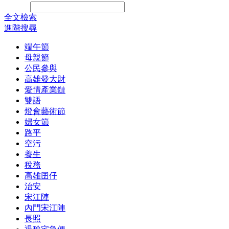
Search:
全文檢索
進階搜尋
端午節
母親節
公民參與
高雄發大財
愛情產業鏈
雙語
燈會藝術節
婦女節
路平
空污
養生
稅務
高雄囝仔
治安
宋江陣
內門宋江陣
長照