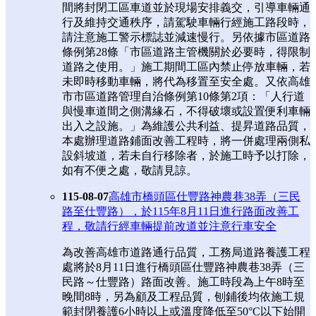
間將封閉工區車道並於現場安排義交，引導車輛通
行及維持交通秩序，請駕駛車輛行經施工路段時，
請注意施工警示標誌並減速慢行。另依據市區道路
條例第28條「市區道路主管機關於必要時，得限制
道路之使用。」施工期間工區內禁止停放車輛，若
未即時移動車輛，將代為移置至安全處。又依高雄
市市區道路管理自治條例第10條第2項：「人行道
與慢車道間之側溝緣石，不得破壞或設置便利車輛
出入之設施。」為維護公共利益、提昇道路品質，
本處辦理道路鋪面改善工程時，將一併處理兩側私
設斜坡道，若未自行移除者，於施工時予以打除，
如有不便之處，敬請見諒。
115-08-07
高雄市橋頭區仕豐路神農巷38弄（三民
路至仕豐路），於115年8月11日進行路面改善工
程，敬請行經車輛提前改道並注意行車安全
為改善高雄市道路通行品質，工務局道路養護工程
處將於8月11日進行橋頭區仕豐路神農巷38弄（三
民路～仕豐路）路面改善。施工時段為上午8時至
晚間8時，另為顧及工程品質，刨鋪後均依施工規
範封閉養護6小時以上或溫度降低至50°C以下始開