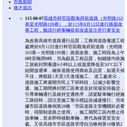
市政新聞
徵才資訊
115-08-07
高雄市梓官區觀海府前道路（光明路163
巷至光明路109巷），於115年8月12日進行路面改
善工程，敬請行經車輛提前改道並注意行車安全
為改善高雄市道路通行品質，工務局道路養護工程
處將於8月12日進行梓官區觀海府前道路（光明路
163巷～光明路109巷）路面改善。施工時段為上午
8時至晚間8時，另為顧及工程品質，刨鋪後均依施
工規範封閉養護6小時以上或溫度降低至50°C以下
始開放通車，確保道路使用壽命及品質，如遇天候
不佳，將順延1天至3天進場施工。 道工處表示，
道路施工將避開市民上下班時段，以減少影響交
通。施工期間將封閉工區車道並於現場安排義交，
引導車輛通行及維持交通秩序，請駕駛車輛行經施
工路段時，請注意施工警示標誌並減速慢行。另依
據市區道路條例第28條「市區道路主管機關於必要
時，得限制道路之使用。」施工期間工區內禁止停
放車輛，若未即時移動車輛，將代為移置至安全
處。又依高雄市市區道路管理自治條例第10條第2