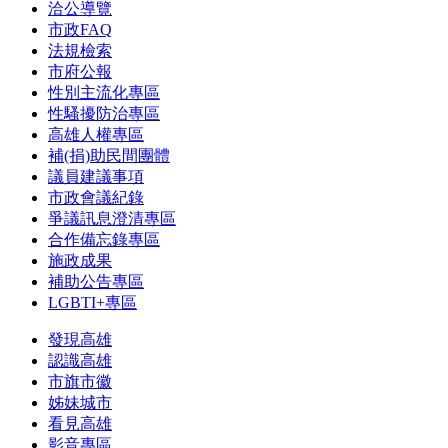
洽公導覽
市政FAQ
法規檢索
市府公報
性別主流化專區
性騷擾防治專區
高雄人權專區
補(捐)助民間團體
議員建議事項
市政會議紀錄
爭議訊息澄清專區
合作備忘錄專區
施政成果
補助公告專區
LGBTI+專區
發現高雄
認識高雄
市旗市徽
姊妹城市
看見高雄
影音專區