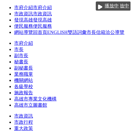
跳到主要內容區塊
播放中
播放中
播放中
播放中
市府介紹
市府介紹
市政資訊
市政資訊
發現高雄
發現高雄
便民服務
便民服務
網站導覽
回首頁
ENGLISH
雙語詞彙
市長信箱
洽公導覽
市府介紹
市長
副市長
秘書長
副秘書長
業務職掌
機關網站
各級學校
施政報告
高雄市專業文化機構
高雄市立圖書館
市政資訊
市政行程
重大政策