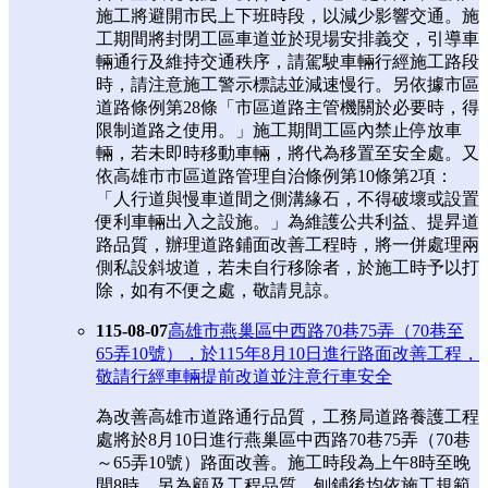
施工將避開市民上下班時段，以減少影響交通。施
工期間將封閉工區車道並於現場安排義交，引導車
輛通行及維持交通秩序，請駕駛車輛行經施工路段
時，請注意施工警示標誌並減速慢行。另依據市區
道路條例第28條「市區道路主管機關於必要時，得
限制道路之使用。」施工期間工區內禁止停放車
輛，若未即時移動車輛，將代為移置至安全處。又
依高雄市市區道路管理自治條例第10條第2項：
「人行道與慢車道間之側溝緣石，不得破壞或設置
便利車輛出入之設施。」為維護公共利益、提昇道
路品質，辦理道路鋪面改善工程時，將一併處理兩
側私設斜坡道，若未自行移除者，於施工時予以打
除，如有不便之處，敬請見諒。
115-08-07
高雄市燕巢區中西路70巷75弄（70巷至
65弄10號），於115年8月10日進行路面改善工程，
敬請行經車輛提前改道並注意行車安全
為改善高雄市道路通行品質，工務局道路養護工程
處將於8月10日進行燕巢區中西路70巷75弄（70巷
～65弄10號）路面改善。施工時段為上午8時至晚
間8時，另為顧及工程品質，刨鋪後均依施工規範