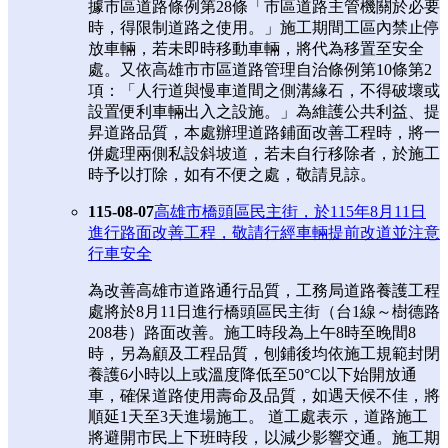
據市區道路條例第28條「市區道路主管機關於必要
時，得限制道路之使用。」施工期間工區內禁止停
放車輛，若未即時移動車輛，將代為移置至安全
處。又依高雄市市區道路管理自治條例第10條第2
項：「人行道與慢車道間之側溝緣石，不得破壞或
設置便利車輛出入之設施。」為維護公共利益、提
昇道路品質，本處辦理道路鋪面改善工程時，將一
併處理兩側私設斜坡道，若未自行移除者，於施工
時予以打除，如有不便之處，敬請見諒。
115-08-07
高雄市橋頭區民主街，於115年8月11日
進行路面改善工程，敬請行經車輛提前改道並注意
行車安全
為改善高雄市道路通行品質，工務局道路養護工程
處將於8月11日進行橋頭區民主街（台1線～樹德路
208巷）路面改善。施工時段為上午8時至晚間8
時，另為顧及工程品質，刨鋪後均依施工規範封閉
養護6小時以上或溫度降低至50°C以下始開放通
車，確保道路使用壽命及品質，如遇天候不佳，將
順延1天至3天進場施工。 道工處表示，道路施工
將避開市民上下班時段，以減少影響交通。施工期