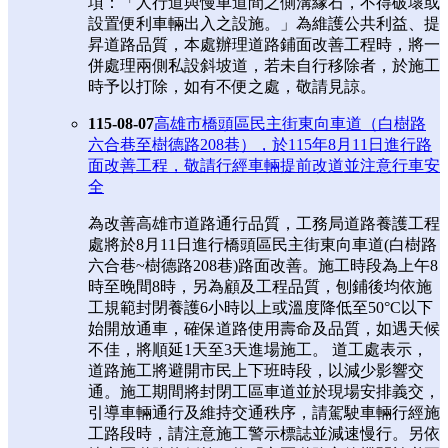
項：「人行道與慢車道間之側溝緣石，不得破壞或
設置便利車輛出入之設施。」為維護公共利益、提
昇道路品質，本處辦理道路鋪面改善工程時，將一
併處理兩側私設斜坡道，若未自行移除者，於施工
時予以打除，如有不便之處，敬請見諒。
115-08-07
高雄市橋頭區民主街東向車道（白樹路
六合巷至樹德路208巷），於115年8月11日進行路
面改善工程，敬請行經車輛提前改道並注意行車安
全
為改善高雄市道路通行品質，工務局道路養護工程
處將於8月11日進行橋頭區民主街東向車道(白樹路
六合巷~樹德路208巷)路面改善。施工時段為上午8
時至晚間8時，另為顧及工程品質，刨鋪後均依施
工規範封閉養護6小時以上或溫度降低至50°C以下
始開放通車，確保道路使用壽命及品質，如遇天候
不佳，將順延1天至3天進場施工。 道工處表示，
道路施工將避開市民上下班時段，以減少影響交
通。施工期間將封閉工區車道並於現場安排義交，
引導車輛通行及維持交通秩序，請駕駛車輛行經施
工路段時，請注意施工警示標誌並減速慢行。另依