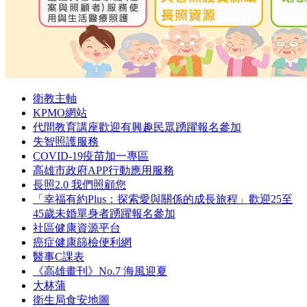
衛教主軸
KPMO網站
代間教育講座歡迎有興趣民眾踴躍報名參加
失智照護服務
COVID-19疫苗加一專區
高雄市政府APP行動應用服務
長照2.0 我們照顧您
「幸福有約Plus：探索愛與關係的成長旅程」歡迎25至
45歲未婚單身者踴躍報名參加
社區健康資源平台
癌症健康篩檢便利網
醫事C課表
《高雄畫刊》No.7 海風迎夏
大林蒲
衛生局食安地圖