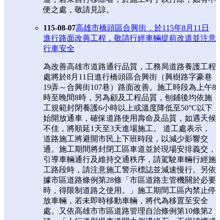
便之處，敬請見諒。
115-08-07
高雄市橋頭區合興街，於115年8月11日
進行路面改善工程，敬請行經車輛提前改道並注意
行車安全
為改善高雄市道路通行品質，工務局道路養護工程
處將於8月11日進行橋頭區合興街（興樹路字豪巷
19弄～合興街107巷）路面改善。施工時段為上午8
時至晚間8時，另為顧及工程品質，刨鋪後均依施
工規範封閉養護6小時以上或溫度降低至50°C以下
始開放通車，確保道路使用壽命及品質，如遇天候
不佳，將順延1天至3天進場施工。 道工處表示，
道路施工將避開市民上下班時段，以減少影響交
通。施工期間將封閉工區車道並於現場安排義交，
引導車輛通行及維持交通秩序，請駕駛車輛行經施
工路段時，請注意施工警示標誌並減速慢行。另依
據市區道路條例第28條「市區道路主管機關於必要
時，得限制道路之使用。」施工期間工區內禁止停
放車輛，若未即時移動車輛，將代為移置至安全
處。又依高雄市市區道路管理自治條例第10條第2