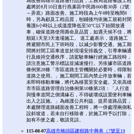
為改善高雄市道路通行品質，工務局道路養護工程
處將於8月10日進行燕巢區中民路660巷30弄（2號
～弄底）路面改善。施工時段為上午8時至晚間8
時，另為顧及工程品質，刨鋪後均依施工規範封閉
養護6小時以上或溫度降低至50°C以下始開放通
車，確保道路使用壽命及品質，如遇天候不佳，將
順延1天至3天進場施工。 道工處表示，道路施工
將避開市民上下班時段，以減少影響交通。施工期
間將封閉工區車道並於現場安排義交，引導車輛通
行及維持交通秩序，請駕駛車輛行經施工路段時，
請注意施工警示標誌並減速慢行。另依據市區道路
條例第28條「市區道路主管機關於必要時，得限制
道路之使用。」施工期間工區內禁止停放車輛，若
未即時移動車輛，將代為移置至安全處。又依高雄
市市區道路管理自治條例第10條第2項：「人行道
與慢車道間之側溝緣石，不得破壞或設置便利車輛
出入之設施。」為維護公共利益、提昇道路品質，
本處辦理道路鋪面改善工程時，將一併處理兩側私
設斜坡道，若未自行移除者，於施工時予以打除，
如有不便之處，敬請見諒。
115-08-07
高雄市橋頭區建樹路中興巷（7號至19