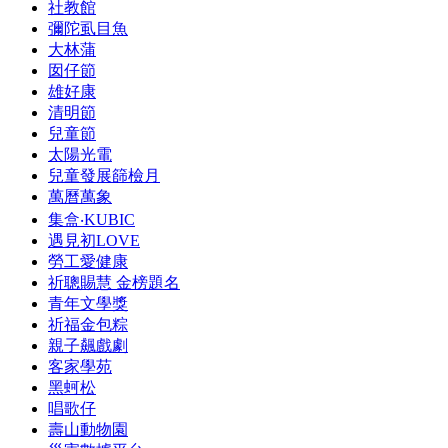
社教館
彌陀虱目魚
大林蒲
囡仔節
雄好康
清明節
兒童節
太陽光電
兒童發展篩檢月
萬曆萬象
集盒‧KUBIC
遇見初LOVE
勞工愛健康
祈聰賜慧 金榜題名
青年文學獎
祈福金包粽
親子飆戲劇
客家學苑
黑蚵松
唱歌仔
壽山動物園