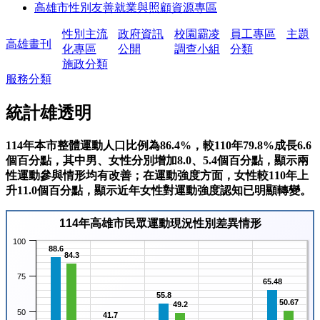
高雄市性別友善就業與照顧資源專區
性別主流
政府資訊
校園霸凌
員工專區
主題
高雄畫刊
化專區
公開
調查小組
分類
施政分類
服務分類
統計雄透明
114年本市整體運動人口比例為86.4%，較110年79.8%成長6.6
個百分點，其中男、女性分別增加8.0、5.4個百分點，顯示兩
性運動參與情形均有改善；在運動強度方面，女性較110年上
升11.0個百分點，顯示近年女性對運動強度認知已明顯轉變。
114年高雄市民眾運動現況性別差異情形
100
88.6
84.3
75
65.48
55.8
50.67
49.2
50
41.7