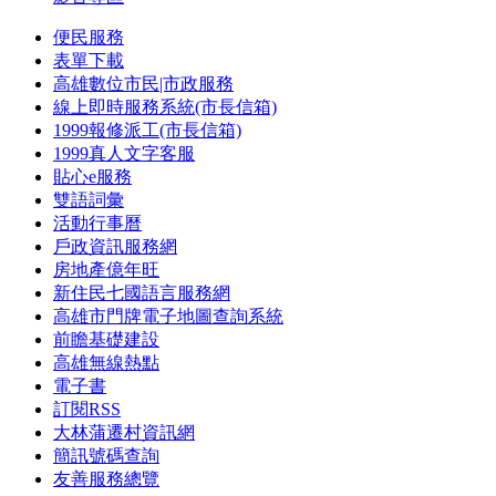
便民服務
表單下載
高雄數位市民|市政服務
線上即時服務系統(市長信箱)
1999報修派工(市長信箱)
1999真人文字客服
貼心e服務
雙語詞彙
活動行事曆
戶政資訊服務網
房地產億年旺
新住民七國語言服務網
高雄市門牌電子地圖查詢系統
前瞻基礎建設
高雄無線熱點
電子書
訂閱RSS
大林蒲遷村資訊網
簡訊號碼查詢
友善服務總覽