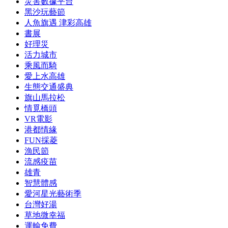
災害數據平台
黑沙玩藝節
人魚旗遇 津彩高雄
書展
好理災
活力城市
乘風而騎
愛上水高雄
生態交通盛典
旗山馬拉松
情覓橋頭
VR電影
港都情緣
FUN採菱
漁民節
流感疫苗
雄青
智慧體感
愛河星光藝術季
台灣好湯
草地微幸福
運輸免費