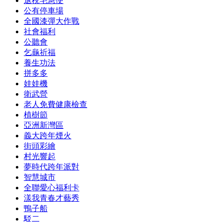
退稅宅急便
公有停車場
全國漆彈大作戰
社會福利
公聽會
乞龜祈福
養生功法
拼多多
娃娃機
衛武營
老人免費健康檢查
植樹節
亞洲新灣區
義大跨年煙火
街頭彩繪
村光響起
夢時代跨年派對
智慧城市
全聯愛心福利卡
漾我青春才藝秀
鴨子船
駁二