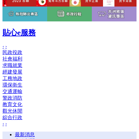
貼心e服務
‹
›
民政役政
社會福利
求職就業
經建發展
工務地政
環保衛生
交通運輸
警政消防
教育文化
觀光休閒
綜合行政
‹
›
最新消息