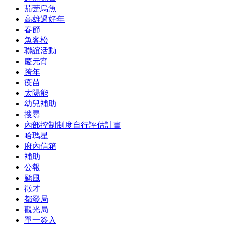
茄萣烏魚
高雄過好年
春節
魚客松
聯誼活動
慶元宵
跨年
疫苗
太陽能
幼兒補助
搜尋
內部控制制度自行評估計畫
哈瑪星
府內信箱
補助
公報
颱風
徵才
都發局
觀光局
單一簽入