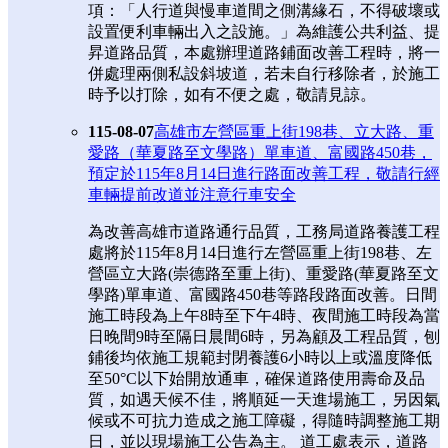
項：「人行道與慢車道間之側溝緣石，不得破壞或
設置便利車輛出入之設施。」為維護公共利益、提
昇道路品質，本處辦理道路鋪面改善工程時，將一
併處理兩側私設斜坡道，若未自行移除者，於施工
時予以打除，如有不便之處，敬請見諒。
115-08-07
高雄市左營區重上街198巷、立大路、重
愛路（華夏路至文學路）單車道、富國路450巷，
預定於115年8月14日進行路面改善工程，敬請行經
車輛提前改道並注意行車安全
為改善高雄市道路通行品質，工務局道路養護工程
處將於115年8月14日進行左營區重上街198巷、左
營區立大路(崇德路至重上街)、重愛路(華夏路至文
學路)單車道、富國路450巷等路段路面改善。日間
施工時段為上午8時至下午4時、夜間施工時段為當
日晚間9時至隔日晨間6時，另為顧及工程品質，刨
鋪後均依施工規範封閉養護6小時以上或溫度降低
至50°C以下始開放通車，確保道路使用壽命及品
質，如遇天候不佳，將順延一天進場施工，另因氣
候或不可抗力造成之施工障礙，得隨時調整施工期
日，並以現場施工公告為主。 道工處表示，道路