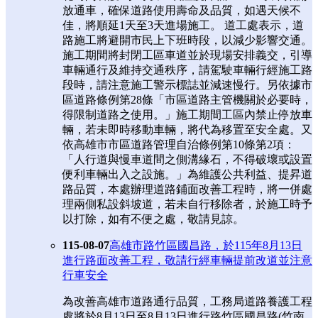
放通車，確保道路使用壽命及品質，如遇天候不
佳，將順延1天至3天進場施工。 道工處表示，道
路施工將避開市民上下班時段，以減少影響交通。
施工期間將封閉工區車道並於現場安排義交，引導
車輛通行及維持交通秩序，請駕駛車輛行經施工路
段時，請注意施工警示標誌並減速慢行。另依據市
區道路條例第28條「市區道路主管機關於必要時，
得限制道路之使用。」施工期間工區內禁止停放車
輛，若未即時移動車輛，將代為移置至安全處。又
依高雄市市區道路管理自治條例第10條第2項：
「人行道與慢車道間之側溝緣石，不得破壞或設置
便利車輛出入之設施。」為維護公共利益、提昇道
路品質，本處辦理道路鋪面改善工程時，將一併處
理兩側私設斜坡道，若未自行移除者，於施工時予
以打除，如有不便之處，敬請見諒。
115-08-07
高雄市路竹區國昌路，於115年8月13日
進行路面改善工程，敬請行經車輛提前改道並注意
行車安全
為改善高雄市道路通行品質，工務局道路養護工程
處將於8月13日至8月13日進行路竹區國昌路(竹南