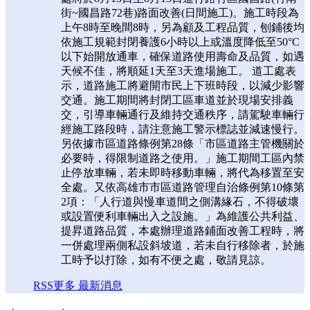
街~國昌路72巷)路面改善(日間施工)。施工時段為
上午8時至晚間8時，另為顧及工程品質，刨鋪後均
依施工規範封閉養護6小時以上或溫度降低至50°C
以下始開放通車，確保道路使用壽命及品質，如遇
天候不佳，將順延1天至3天進場施工。 道工處表
示，道路施工將避開市民上下班時段，以減少影響
交通。施工期間將封閉工區車道並於現場安排義
交，引導車輛通行及維持交通秩序，請駕駛車輛行
經施工路段時，請注意施工警示標誌並減速慢行。
另依據市區道路條例第28條「市區道路主管機關於
必要時，得限制道路之使用。」施工期間工區內禁
止停放車輛，若未即時移動車輛，將代為移置至安
全處。又依高雄市市區道路管理自治條例第10條第
2項：「人行道與慢車道間之側溝緣石，不得破壞
或設置便利車輛出入之設施。」為維護公共利益、
提昇道路品質，本處辦理道路鋪面改善工程時，將
一併處理兩側私設斜坡道，若未自行移除者，於施
工時予以打除，如有不便之處，敬請見諒。
RSS
更多 最新消息